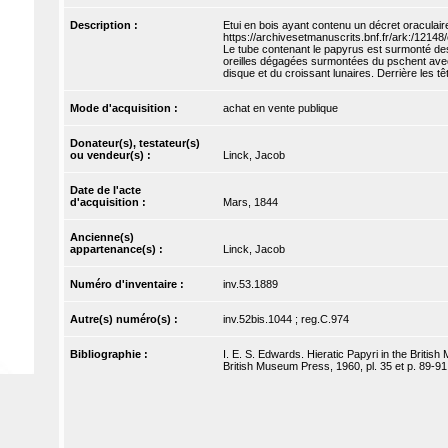
Description :
Etui en bois ayant contenu un décret oraculai
https://archivesetmanuscrits.bnf.fr/ark:/1214
Le tube contenant le papyrus est surmonté des 
oreilles dégagées surmontées du pschent avec u
disque et du croissant lunaires. Derrière les tê
Mode d'acquisition :
achat en vente publique
Donateur(s), testateur(s)
ou vendeur(s) :
Linck, Jacob
Date de l'acte
d'acquisition :
Mars, 1844
Ancienne(s)
appartenance(s) :
Linck, Jacob
Numéro d'inventaire :
inv.53.1889
Autre(s) numéro(s) :
inv.52bis.1044 ; reg.C.974
Bibliographie :
I. E. S. Edwards. Hieratic Papyri in the Brit
British Museum Press, 1960, pl. 35 et p. 89-91