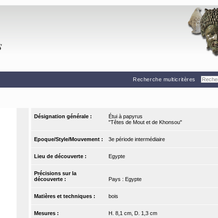
Recherche multicritères
Désignation générale :
Étui à papyrus
"Têtes de Mout et de Khonsou"
Epoque/Style/Mouvement :
3e période intermédiaire
Lieu de découverte :
Egypte
Précisions sur la
découverte :
Pays : Egypte
Matières et techniques :
bois
Mesures :
H. 8,1 cm, D. 1,3 cm