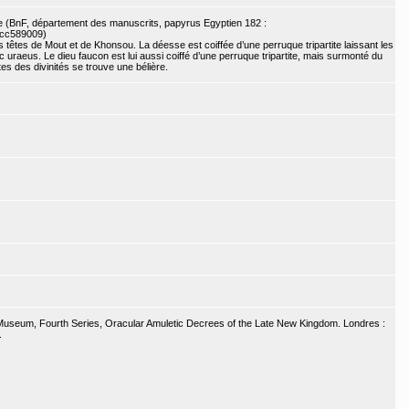
re (BnF, département des manuscrits, papyrus Egyptien 182 :
8/cc589009)
têtes de Mout et de Khonsou. La déesse est coiffée d’une perruque tripartite laissant les
raeus. Le dieu faucon est lui aussi coiffé d’une perruque tripartite, mais surmonté du
tes des divinités se trouve une bélière.
ish Museum, Fourth Series, Oracular Amuletic Decrees of the Late New Kingdom. Londres :
.