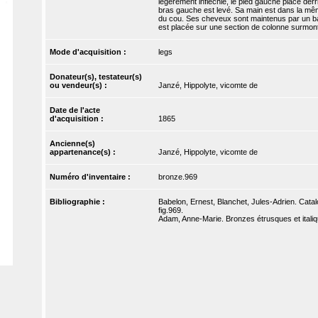
légèrement infléchie, le pied gauche placé derri
bras gauche est levé. Sa main est dans la même 
du cou. Ses cheveux sont maintenus par un ba
est placée sur une section de colonne surmonté
Mode d'acquisition :
legs
Donateur(s), testateur(s)
ou vendeur(s) :
Janzé, Hippolyte, vicomte de
Date de l'acte
d'acquisition :
1865
Ancienne(s)
appartenance(s) :
Janzé, Hippolyte, vicomte de
Numéro d'inventaire :
bronze.969
Bibliographie :
Babelon, Ernest, Blanchet, Jules-Adrien. Catal
fig.969.
Adam, Anne-Marie. Bronzes étrusques et italiq