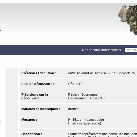
Recherche multicritères
Création / Exécution :
entre 4e quart 4e siècle av JC et 3e siècle av
Lieu de découverte :
Côte-d'Or
Précisions sur la
Région : Bourgogne
découverte :
Département : Côte-d'Or
Matières et techniques :
bronze
Mesures :
H. 16,1 cm (sans socle)
H. 20 cm (avec socle)
Description :
Statuette représentant une danseuse nue, debou