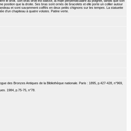
ère le droit. Son bras droit est baissé, la main perpendiculaire au poignet, tandis que son
position que la droite. Ses bras sont ornés de bracelets et elle porte un collier autour
ndeau et sont savamment coiffés en deux petits chignons sur les tempes. La statuette
e d’un chapiteau à quatre volutes. Patine verte.
ogue des Bronzes Antiques de la Bibliothèque nationale. Paris : 1895, p.427-428, n°969,
ues. 1984, p.75-75, n°78.