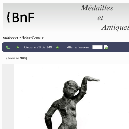
Panneau de gestion des cookies
catalogue
> Notice d'oeuvre
Oeuvre 78 de 149
Aller à l'œuvre
(bronze.969)