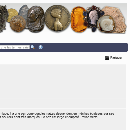
Partager
ique. Il a une perruque dont les nattes descendent en mèches épaisses sur ses
s sourcils sont très marqués. Le nez est large et empaté. Patine verte.