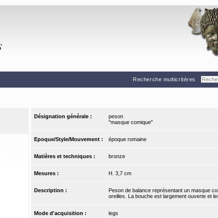
Recherche multicritères
Désignation générale :
peson
"masque comique"
Epoque/Style/Mouvement :
époque romaine
Matières et techniques :
bronze
Mesures :
H. 3,7 cm
Description :
Peson de balance représentant un masque com
oreilles. La bouche est largement ouverte et le
Mode d'acquisition :
legs