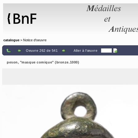
Panneau de gestion des cookies
catalogue
> Notice d'oeuvre
Oeuvre 262 de 541
Aller à l'œuvre
peson, "masque comique" (bronze.1000)