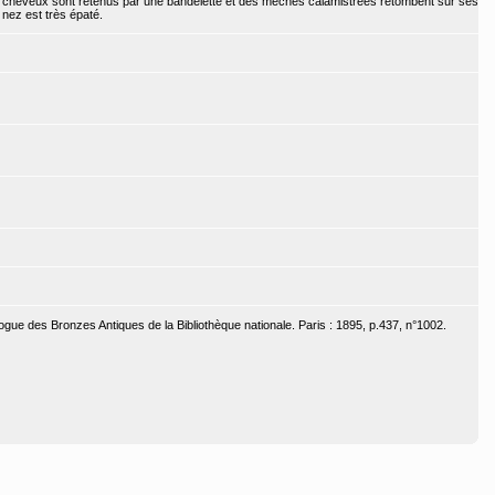
 cheveux sont retenus par une bandelette et des mèches calamistrées retombent sur ses
 nez est très épaté.
ogue des Bronzes Antiques de la Bibliothèque nationale. Paris : 1895, p.437, n°1002.