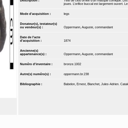
Description :
Tête de clou ornée d’un masque comique. Les
joues. L’orifice buccal est largement ouvert. Le
Mode d'acquisition :
legs
Donateur(s), testateur(s)
ou vendeur(s) :
Oppermann, Auguste, commandant
Date de l'acte
d'acquisition :
1874
Ancienne(s)
appartenance(s) :
Oppermann, Auguste, commandant
Numéro d'inventaire :
bronze.1002
Autre(s) numéro(s) :
oppermann.br.238
Bibliographie :
Babelon, Ernest, Blanchet, Jules-Adrien. Catal