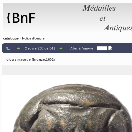
Panneau de gestion des cookies
catalogue
> Notice d'oeuvre
Oeuvre 263 de 541
Aller à l'œuvre
clou ; masque (bronze.1002)