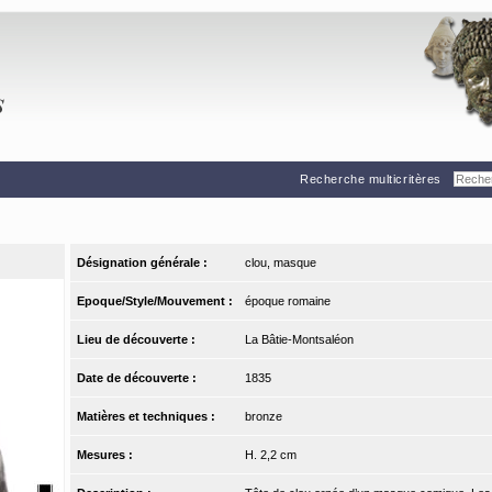
Recherche multicritères
Désignation générale :
clou, masque
Epoque/Style/Mouvement :
époque romaine
Lieu de découverte :
La Bâtie-Montsaléon
Date de découverte :
1835
Matières et techniques :
bronze
Mesures :
H. 2,2 cm