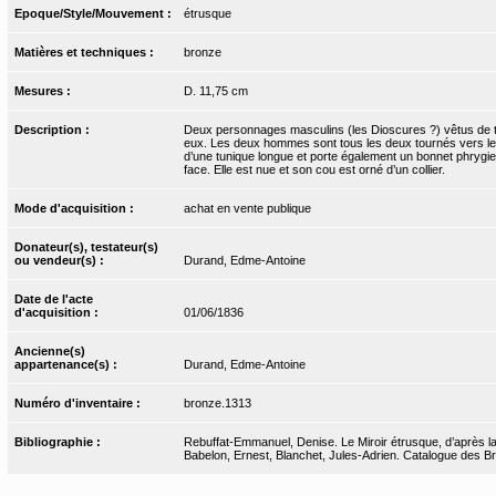
Epoque/Style/Mouvement :
étrusque
Matières et techniques :
bronze
Mesures :
D. 11,75 cm
Description :
Deux personnages masculins (les Dioscures ?) vêtus de tun
eux. Les deux hommes sont tous les deux tournés vers le c
d’une tunique longue et porte également un bonnet phrygie
face. Elle est nue et son cou est orné d’un collier.
Mode d'acquisition :
achat en vente publique
Donateur(s), testateur(s)
ou vendeur(s) :
Durand, Edme-Antoine
Date de l'acte
d'acquisition :
01/06/1836
Ancienne(s)
appartenance(s) :
Durand, Edme-Antoine
Numéro d'inventaire :
bronze.1313
Bibliographie :
Rebuffat-Emmanuel, Denise. Le Miroir étrusque, d’après l
Babelon, Ernest, Blanchet, Jules-Adrien. Catalogue des Bro