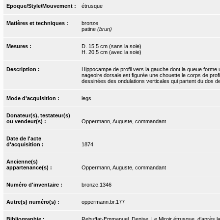
Epoque/Style/Mouvement :
étrusque
Matières et techniques :
bronze
patine
(brun)
Mesures :
D. 15,5 cm (sans la soie)
H. 20,5 cm (avec la soie)
Description :
Hippocampe de profil vers la gauche dont la queue forme un
nageoire dorsale est figurée une chouette le corps de profil
dessinées des ondulations verticales qui partent du dos de 
Mode d'acquisition :
legs
Donateur(s), testateur(s)
ou vendeur(s) :
Oppermann, Auguste, commandant
Date de l'acte
d'acquisition :
1874
Ancienne(s)
appartenance(s) :
Oppermann, Auguste, commandant
Numéro d'inventaire :
bronze.1346
Autre(s) numéro(s) :
oppermann.br.177
Bibliographie :
Rebuffat-Emmanuel, Denise. Le Miroir étrusque, d’après l