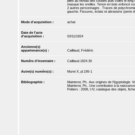
pliés au niveau des coudes puis collés le lon
masque les oreilles. Tenon en bois enfoncé so
2 autres personnages . Traces de polychromie :
gauche. Fissures, éclats et abrasions (perte d
Mode d'acquisition :
achat
Date de l'acte
d'acquisition :
03/11/1824
Ancienne(s)
appartenance(s) :
Cailliaud, Frédéric
Numéro d'inventaire :
Cailliaud.1824.30
Autre(s) numéro(s) :
Muret X, pl.195-1
Bibliographie :
Mainterot, Ph.. Aux origines de l’égyptologie. 
Mainterot, Ph.. Une contribution à la naissance
Poitiers : 2008, t.IV, catalogue des objets, fiche