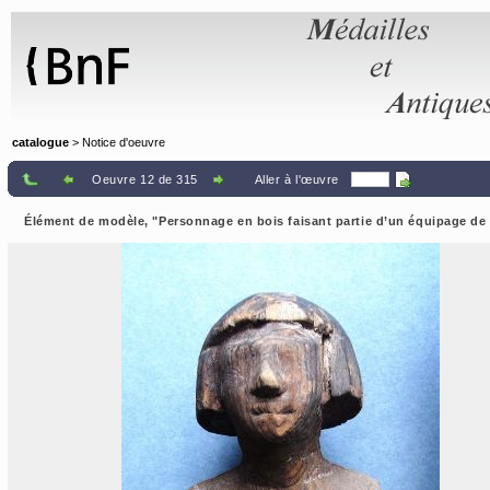
Panneau de gestion des cookies
catalogue
> Notice d'oeuvre
Oeuvre 12 de 315
Aller à l'œuvre
Élément de modèle, "Personnage en bois faisant partie d’un équipage de m