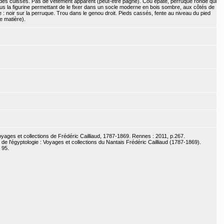
g des cuisses. Pas de vêtement apparent (peut-être pagne). Cou épaté, perruque ronde qui
us la figurine permettant de le fixer dans un socle moderne en bois sombre, aux côtés de
 noir sur la perruque. Trou dans le genou droit. Pieds cassés, fente au niveau du pied
e matière).
Voyages et collections de Frédéric Cailliaud, 1787-1869. Rennes : 2011, p.267.
 de l'égyptologie : Voyages et collections du Nantais Frédéric Cailliaud (1787-1869).
 95.