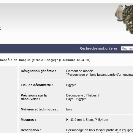
Recherche multicritères
odèle de barque (titre d'usage)" (Cailliaud.1824.30)
Désignation générale :
Élément de modèle
"Personnage en bois faisant partie d’un équi
Lieu de découverte :
Egypte
Précisions sur la
Découverte : Thèbes ?
découverte :
Pays : Egypte
Matières et techniques :
bois
Mesures :
H. 11,9 cm, l. 5 cm, P. 5,4 cm
Description :
Personnage en bois faisant partie d’un équipag