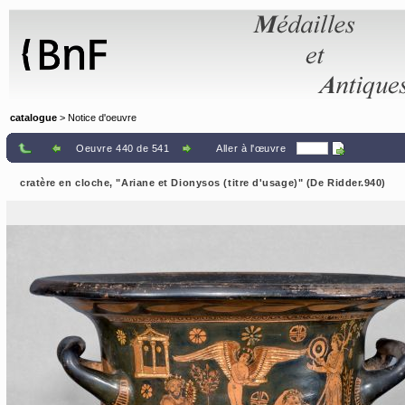
Panneau de gestion des cookies
catalogue
> Notice d'oeuvre
Oeuvre 440 de 541
Aller à l'œuvre
cratère en cloche, "Ariane et Dionysos (titre d'usage)" (De Ridder.940)