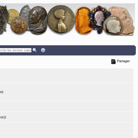
Partager
on)
cor))