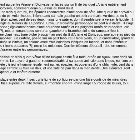
nt au centre Ariane et Dionysos, enlacés sur un lit de banquet : Ariane entièrement
onysos, également demi-nu, assis au bord du lit.
, de trois quart, nu, les épaules recouvertes d'une peau de bête, une queue de cheval au
de pin volumineuse, il tient dans sa main gauche un petit canthare. Au-dessus du lit,
 tête radiée, tient de ses deux mains une patère, dont il semble prêt à verser le liquide ; il
ngle au travers de sa poitrine. Enfin, un troisième personnage se tient à la droite : il s'agit
ride ; également ceinte d'une couronne radiée et les poignets ornés de bracelets, elle
), tout en tenant sous son bras gauche une branche pleine de rameaux fleuris.
ée d'animaux (une biche broutant au pied du lit d'Ariane et Dionysos, une autre au pied du
it mobilier : un cratère, posée sur un petit tabouret à trois pieds, et un candélabre, grand et
ns le lointain, un édicule avec trois colonnes ioniques en façade, et dans l'intérieur
 (fleurs ou astres ?), entre les colonnes. Dernier élément décoratif : des ornements
 s'insérer entre les personnages.
ise de trois quart, vêtue d'une tunique ceinte à la taille, ornée de bijoux, tient dans sa
homme. Le satyre, à gauche, reconnaissable à sa queue animale dans le dos, nu, tient un
ête ; le jeune homme, également nu, les épaules recouvertes d'une chlamyde, tient dans
age semble lui faire un dais, et une flûte de pan dans la man droite. Des éléments sont
spendue et fenêtre ouverte.
ace entre deux frises : une ligne de sol figurée par une frise continue de méandres
frise supérieure faite d'oves, surmontée encore, d'une large couronne de laurier, tout