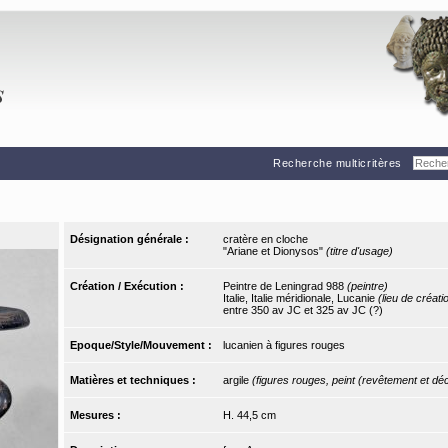
Recherche multicritères
Désignation générale :
cratère en cloche
"Ariane et Dionysos"
(titre d'usage)
Création / Exécution :
Peintre de Leningrad 988
(peintre)
Italie, Italie méridionale, Lucanie
(lieu de créati
entre 350 av JC et 325 av JC (?)
Epoque/Style/Mouvement :
lucanien à figures rouges
Matières et techniques :
argile
(figures rouges, peint (revêtement et dé
Mesures :
H. 44,5 cm