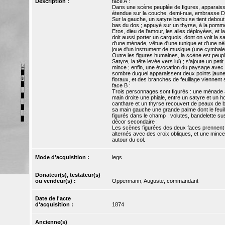
Description :
face A :
Dans une scène peuplée de figures, apparaisse
étendue sur la couche, demi-nue, embrasse Di
Sur la gauche, un satyre barbu se tient debout
bas du dos ; appuyé sur un thyrse, à la pomme 
Eros, dieu de l'amour, les ailes déployées, et la
doit aussi porter un carquois, dont on voit la sa
d'une ménade, vêtue d'une tunique et d'une néb
joue d'un instrument de musique (une cymbale?
Outre les figures humaines, la scène est peupl
Satyre, la tête levée vers lui) ; s'ajoute un pet
mince ; enfin, une évocation du paysage avec da
sombre duquel apparaissent deux points jaunes
floraux, et des branches de feuillage viennent
face B :
Trois personnages sont figurés : une ménade ass
main droite une phiale, entre un satyre et un 
canthare et un thyrse recouvert de peaux de b
sa main gauche une grande palme dont le feuill
figurés dans le champ : volutes, bandelette su
décor secondaire :
Les scènes figurées des deux faces prennent pl
alternés avec des croix obliques, et une mince 
autour du col.
Mode d'acquisition :
legs
Donateur(s), testateur(s)
ou vendeur(s) :
Oppermann, Auguste, commandant
Date de l'acte
d'acquisition :
1874
Ancienne(s)