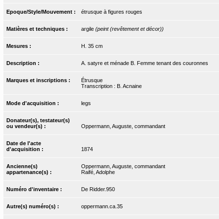
Epoque/Style/Mouvement :
étrusque à figures rouges
Matières et techniques :
argile
(peint (revêtement et décor))
Mesures :
H. 35 cm
Description :
A. satyre et ménade B. Femme tenant des couronnes
Marques et inscriptions :
Étrusque
Transcription : B. Acnaine
Mode d'acquisition :
legs
Donateur(s), testateur(s)
ou vendeur(s) :
Oppermann, Auguste, commandant
Date de l'acte
d'acquisition :
1874
Ancienne(s)
Oppermann, Auguste, commandant
appartenance(s) :
Raifé, Adolphe
Numéro d'inventaire :
De Ridder.950
Autre(s) numéro(s) :
oppermann.ca.35