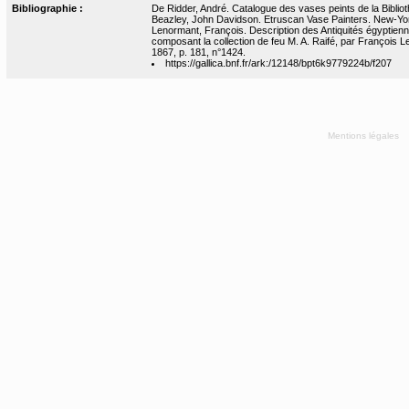
Bibliographie :
De Ridder, André. Catalogue des vases peints de la Bibliot
Beazley, John Davidson. Etruscan Vase Painters. New-Yor
Lenormant, François. Description des Antiquités égyptie
composant la collection de feu M. A. Raifé, par François 
1867, p. 181, n°1424.
https://gallica.bnf.fr/ark:/12148/bpt6k9779224b/f207
Mentions légales