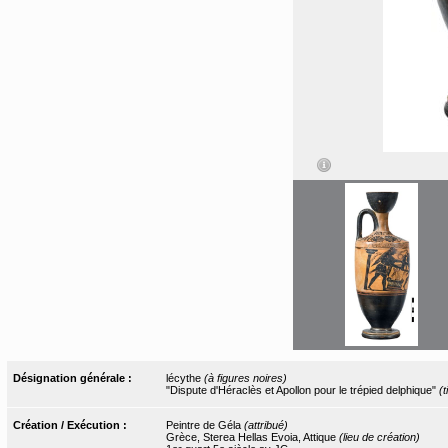
Désignation générale :
lécythe
(à figures noires)
"Dispute d'Héraclès et Apollon pour le trépied delphique"
(t
Création / Exécution :
Peintre de Géla
(attribué)
Grèce, Sterea Hellas Evoia, Attique
(lieu de création)