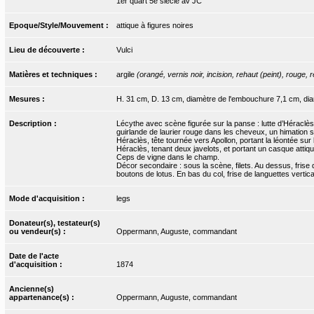
1er quart 5e siècle av JC
Epoque/Style/Mouvement :
attique à figures noires
Lieu de découverte :
Vulci
Matières et techniques :
argile
(orangé, vernis noir, incision, rehaut (peint), rouge, r
Mesures :
H. 31 cm, D. 13 cm, diamètre de l'embouchure 7,1 cm, dia
Description :
Lécythe avec scène figurée sur la panse : lutte d’Héraclès 
guirlande de laurier rouge dans les cheveux, un himation su
Héraclès, tête tournée vers Apollon, portant la léontée sur 
Héraclès, tenant deux javelots, et portant un casque attiq
Ceps de vigne dans le champ.
Décor secondaire : sous la scène, filets. Au dessus, frise 
boutons de lotus. En bas du col, frise de languettes vertica
Mode d'acquisition :
legs
Donateur(s), testateur(s)
ou vendeur(s) :
Oppermann, Auguste, commandant
Date de l'acte
d'acquisition :
1874
Ancienne(s)
appartenance(s) :
Oppermann, Auguste, commandant