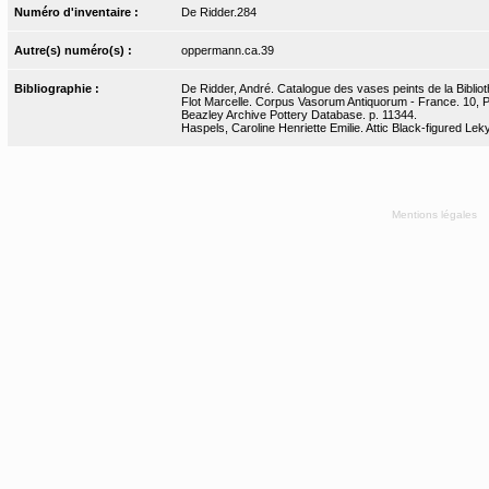
Numéro d'inventaire :
De Ridder.284
Autre(s) numéro(s) :
oppermann.ca.39
Bibliographie :
De Ridder, André. Catalogue des vases peints de la Bibliot
Flot Marcelle. Corpus Vasorum Antiquorum - France. 10, Par
Beazley Archive Pottery Database. p. 11344.
Haspels, Caroline Henriette Emilie. Attic Black-figured Leky
Mentions légales