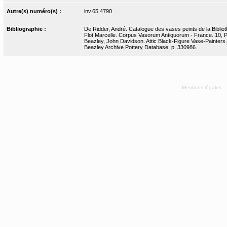
Autre(s) numéro(s) :
inv.65.4790
Bibliographie :
De Ridder, André. Catalogue des vases peints de la Bibliot
Flot Marcelle. Corpus Vasorum Antiquorum - France. 10, Par
Beazley, John Davidson. Attic Black-Figure Vase-Painters.
Beazley Archive Pottery Database. p. 330986.
Mentions légales