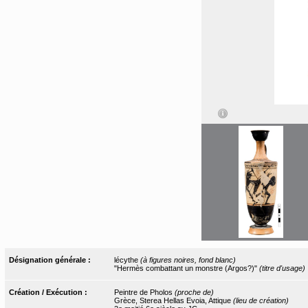
Désignation générale :
lécythe
(à figures noires, fond blanc)
"Hermès combattant un monstre (Argos?)"
(titre d'usage)
Création / Exécution :
Peintre de Pholos
(proche de)
Grèce, Sterea Hellas Evoia, Attique
(lieu de création)