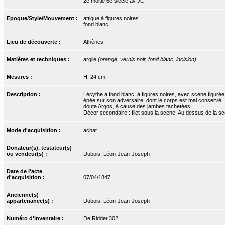
2e moitié 6e siècle av JC
Epoque/Style/Mouvement :
attique à figures noires
fond blanc
Lieu de découverte :
Athènes
Matières et techniques :
argile
(orangé, vernis noir, fond blanc, incision)
Mesures :
H. 24 cm
Description :
Lécythe à fond blanc, à figures noires, avec scène figuré
épée sur son adversaire, dont le corps est mal conservé. I
doute Argos, à cause des jambes tachetées.
Décor secondaire : filet sous la scène. Au dessus de la sc
Mode d'acquisition :
achat
Donateur(s), testateur(s)
ou vendeur(s) :
Dubois, Léon-Jean-Joseph
Date de l'acte
d'acquisition :
07/04/1847
Ancienne(s)
appartenance(s) :
Dubois, Léon-Jean-Joseph
Numéro d'inventaire :
De Ridder.302