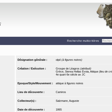
Recherche multicritères
Désignation générale :
olpé
(à figures noires)
Création / Exécution :
Groupe de Léagros
(attribué)
Grèce, Sterea Hellas Evoia, Attique
(lieu de cr
4e quart 6e siècle av JC
Epoque/Style/Mouvement :
attique à figures noires
Lieu de découverte :
Camiros
Collecteur(s) :
Salzmann, Auguste
Date de découverte :
1865