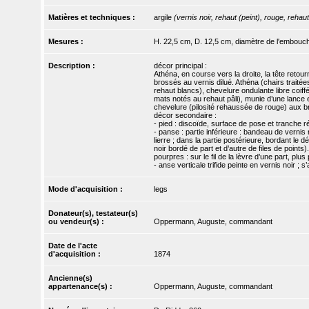
Matières et techniques :
argile
(vernis noir, rehaut (peint), rouge, rehaut
Mesures :
H. 22,5 cm, D. 12,5 cm, diamètre de l'embouc
Description :
décor principal :
Athéna, en course vers la droite, la tête retou
brossés au vernis dilué. Athéna (chairs traitées
rehaut blancs), chevelure ondulante libre coiff
mats notés au rehaut pâli), munie d’une lance 
chevelure (pilosité rehaussée de rouge) aux b
décor secondaire :
- pied : discoïde, surface de pose et tranche r
- panse : partie inférieure : bandeau de vernis 
lierre ; dans la partie postérieure, bordant le 
noir bordé de part et d’autre de files de points).
pourpres : sur le fil de la lèvre d’une part, plu
- anse verticale trifide peinte en vernis noir 
Mode d'acquisition :
legs
Donateur(s), testateur(s)
ou vendeur(s) :
Oppermann, Auguste, commandant
Date de l'acte
d'acquisition :
1874
Ancienne(s)
appartenance(s) :
Oppermann, Auguste, commandant