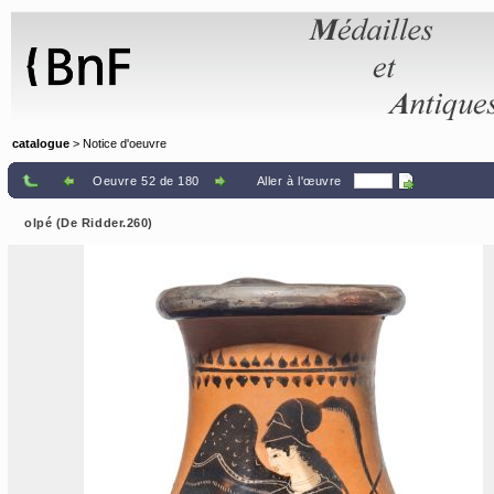
Panneau de gestion des cookies
catalogue
> Notice d'oeuvre
Oeuvre 52 de 180
Aller à l'œuvre
olpé (De Ridder.260)