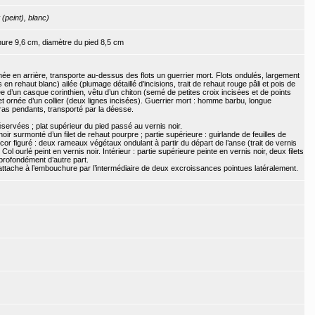
 (peint), blanc)
hure 9,6 cm, diamètre du pied 8,5 cm
rnée en arrière, transporte au-dessus des flots un guerrier mort. Flots ondulés, largement
 en rehaut blanc) ailée (plumage détaillé d’incisions, trait de rehaut rouge pâli et pois de
ée d’un casque corinthien, vêtu d’un chiton (semé de petites croix incisées et de points
et ornée d’un collier (deux lignes incisées). Guerrier mort : homme barbu, longue
ras pendants, transporté par la déesse.
éservées ; plat supérieur du pied passé au vernis noir.
noir surmonté d’un filet de rehaut pourpre ; partie supérieure : guirlande de feuilles de
décor figuré : deux rameaux végétaux ondulant à partir du départ de l’anse (trait de vernis
 Col ourlé peint en vernis noir. Intérieur : partie supérieure peinte en vernis noir, deux filets
s profondément d’autre part.
; s’attache à l’embouchure par l’intermédiaire de deux excroissances pointues latéralement.