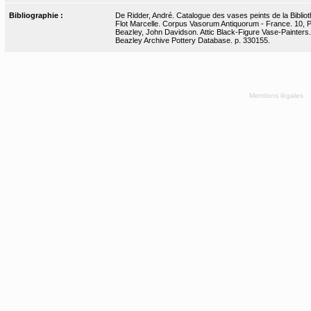
Bibliographie :
De Ridder, André. Catalogue des vases peints de la Bibliot
Flot Marcelle. Corpus Vasorum Antiquorum - France. 10, Par
Beazley, John Davidson. Attic Black-Figure Vase-Painters.
Beazley Archive Pottery Database. p. 330155.
Mentions légales