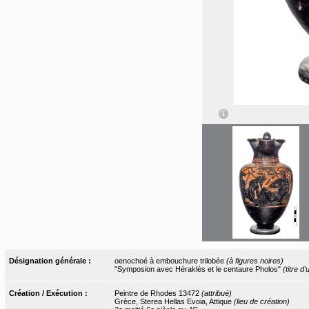
Désignation générale :
oenochoé à embouchure trilobée
(à figures noires)
"Symposion avec Héraklès et le centaure Pholos"
(titre d
Création / Exécution :
Peintre de Rhodes 13472
(attribué)
Grèce, Sterea Hellas Evoia, Attique
(lieu de création)