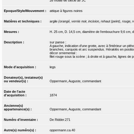
2e moitié 6e siècle av JC
Epoque/Style/Mouvement :
attique à figures noires
Matières et techniques :
argile
(orangé, vernis noir, incision, rehaut (peint), rouge, r
Mesures :
H. 25 cm, D. 14,5 cm, diamètre de l'embouchure 9,6 cm, d
Description :
sur panse :
A gauche, indication d'une grotte, avec à l'intérieur un p
branches, carquois et arc suspendus. Héraklès en position 
décor ornemental :
filet rouge sous la scène ; à droite et à gauche, lignes de po
Mode d'acquisition :
legs
Donateur(s), testateur(s)
ou vendeur(s) :
Oppermann, Auguste, commandant
Date de l'acte
d'acquisition :
1874
Ancienne(s)
appartenance(s) :
Oppermann, Auguste, commandant
Numéro d'inventaire :
De Ridder.271
Autre(s) numéro(s) :
oppermann.ca.40