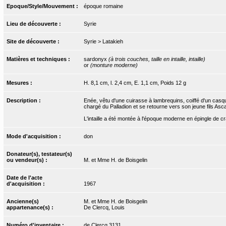
Epoque/Style/Mouvement :
époque romaine
Lieu de découverte :
Syrie
Site de découverte :
Syrie > Latakieh
Matières et techniques :
sardonyx
(à trois couches, taille en intaille, intaille)
or
(monture moderne)
Mesures :
H. 8,1 cm, l. 2,4 cm, E. 1,1 cm, Poids 12 g
Description :
Enée, vêtu d'une cuirasse à lambrequins, coiffé d'un casqu
chargé du Palladion et se retourne vers son jeune fils Ascag
L'intaille a été montée à l'époque moderne en épingle de cr
Mode d'acquisition :
don
Donateur(s), testateur(s)
ou vendeur(s) :
M. et Mme H. de Boisgelin
Date de l'acte
d'acquisition :
1967
Ancienne(s)
M. et Mme H. de Boisgelin
appartenance(s) :
De Clercq, Louis
Numéro d'inventaire :
de Clercq.3131