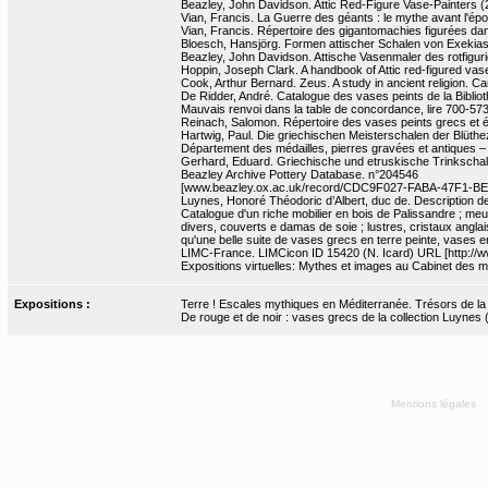
Beazley, John Davidson. Attic Red-Figure Vase-Painters (2
Vian, Francis. La Guerre des géants : le mythe avant l'épo
Vian, Francis. Répertoire des gigantomachies figurées dans 
Bloesch, Hansjörg. Formen attischer Schalen von Exekias 
Beazley, John Davidson. Attische Vasenmaler des rotfigurig
Hoppin, Joseph Clark. A handbook of Attic red-figured vase
Cook, Arthur Bernard. Zeus. A study in ancient religion. Cam
De Ridder, André. Catalogue des vases peints de la Bibliot
Mauvais renvoi dans la table de concordance, lire 700-573
Reinach, Salomon. Répertoire des vases peints grecs et étr
Hartwig, Paul. Die griechischen Meisterschalen der Blütheze
Département des médailles, pierres gravées et antiques 
Gerhard, Eduard. Griechische und etruskische Trinkschal
Beazley Archive Pottery Database. n°204546
[www.beazley.ox.ac.uk/record/CDC9F027-FABA-47F1-B
Luynes, Honoré Théodoric d’Albert, duc de. Description de 
Catalogue d'un riche mobilier en bois de Palissandre ; m
divers, couverts e damas de soie ; lustres, cristaux anglais 
qu'une belle suite de vases grecs en terre peinte, vases en
LIMC-France. LIMCicon ID 15420 (N. Icard) URL [http://ww
Expositions virtuelles: Mythes et images au Cabinet des m
Expositions :
Terre ! Escales mythiques en Méditerranée. Trésors de la Bn
De rouge et de noir : vases grecs de la collection Luynes
Mentions légales