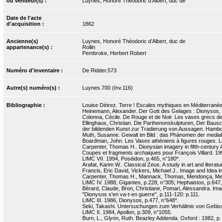
ou vendeur(s) :
Luynes, Honoré Théodoric d’Albert, duc de
Date de l'acte
d'acquisition :
1862
Ancienne(s)
Luynes, Honoré Théodoric d’Albert, duc de
appartenance(s) :
Rollin
Pembroke, Herbert Robert
Numéro d'inventaire :
De Ridder.573
Autre(s) numéro(s) :
Luynes.700 (Inv.116)
Bibliographie :
Louise Détrez. Terre ! Escales mythiques en Méditerranée. 
Heinemann, Alexander. Der Gott des Gelages : Dionysos, S
Colonna, Cécile. De Rouge et de Noir. Les vases grecs de l
Ellinghaus, Christian. Die Parthenonskulpturen, Der Baus
der bildenden Kunst zur Tradierung von Aussagen. Hambour
Muth, Susanne. Gewalt im Bild : das Phänomen der mediale
Boardman, John. Les Vases athéniens à figures rouges. La
Carpenter, Thomas H.. Dionysian imagery in fifth-century 
Coupes et fragments archaiques pour François Villard. 19
LIMC VII. 1994, Poséidon, p.465, n°180*.
Arafat, Karim W.. Classical Zeus. A study in art and literat
Francis, Eric David, Vickers, Michael J.. Image and Idea i
Carpenter, Thomas H., Mannack, Thomas, Mendonça, Melan
LIMC IV. 1988, Gigantes, p.228, n°305; Hephaistos, p.647,
Bérard, Claude, Bron, Christiane, Pomari, Alessandra. I
"Dionysos s'en va-t-en guerre", p.111-120: p.111.
LIMC III. 1986, Dionysos, p.477, n°648*.
Seki, Takashi. Untersuchungen zum Verhältnis von Gefässf
LIMC II. 1984, Apollon, p.309, n°1055.
Burn, L., Glynn, Ruth. Beazley Addenda. Oxford : 1982, p.