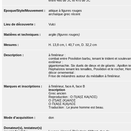
entre 480 av JC et 470 av JC
Epoque/Style/Mouvement :
attique à figures rouges
archaïque grec récent
Lieu de découverte :
Vulci
Matières et techniques :
argile
(figures rouges)
Mesures :
H. 13,8 cm, l. 40,7 cm, D. 32,2 cm
Description :
à l'intérieur :
combat entre Poséidon barbu, tenant le trident et soulevant
extérieur :
gigantomachie. Six duels de dieux et de géants : Apollon t
Hephaïstos tenant les tenailles, Poséidon et le rocher, He
décor ornemental :
Frise de méandres autour du médaillon à l'intérieur.
Marques et inscriptions :
à l'intérieur, face A, face B
inscription
Grec ancien
Reproduction : Ο Π(ΑΙ)Σ ΚΑ(ΛΟΣ)
Ο (Π)ΑΙΣ (Κ)ΑΛΟΣ
Ο Π(ΑΙ)Σ Κ(Α)ΛΟΣ
Traduction : Le jeune homme est beau.
Mode d'acquisition :
don
Donateur(s), testateur(s)