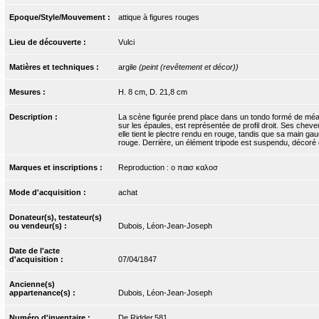
Epoque/Style/Mouvement :
attique à figures rouges
Lieu de découverte :
Vulci
Matières et techniques :
argile
(peint (revêtement et décor))
Mesures :
H. 8 cm, D. 21,8 cm
Description :
La scène figurée prend place dans un tondo formé de méand
sur les épaules, est représentée de profil droit. Ses che
elle tient le plectre rendu en rouge, tandis que sa main ga
rouge. Derrière, un élément tripode est suspendu, décoré 
Marques et inscriptions :
Reproduction : ο παισ καλοσ
Mode d'acquisition :
achat
Donateur(s), testateur(s)
ou vendeur(s) :
Dubois, Léon-Jean-Joseph
Date de l'acte
d'acquisition :
07/04/1847
Ancienne(s)
appartenance(s) :
Dubois, Léon-Jean-Joseph
Numéro d'inventaire :
De Ridder.581