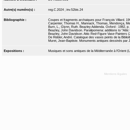
Autre(s) numéro(s) :
reg.C.2024 ; inv.52bis.24
Bibliographie :
Coupes et fragments archaiques pour François Villard. 19
Carpenter, Thomas H., Mannack, Thomas, Mendonça, Melan
Burn, L., Glynn, Ruth. Beazley Addenda. Oxford : 1982, p.
Beazley, John Davidson. Paralipomena: additions to "Attic b
Beazley, John Davidson. Attic Red-Figure Vase-Painters (2
De Ridder, André. Catalogue des vases peints de la Bibliot
Muret, Jean-Baptiste. Monuments antiques dessinés par J.-
Expositions :
Musiques et sons antiques de la Méditerranée à l'Orient 
Mentions légales