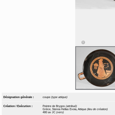
Désignation générale :
coupe
(type attique)
Création / Exécution :
Peintre de Brygos
(attribué)
Grèce, Sterea Hellas Evoia, Attique
(lieu de création)
480 av JC
(vers)