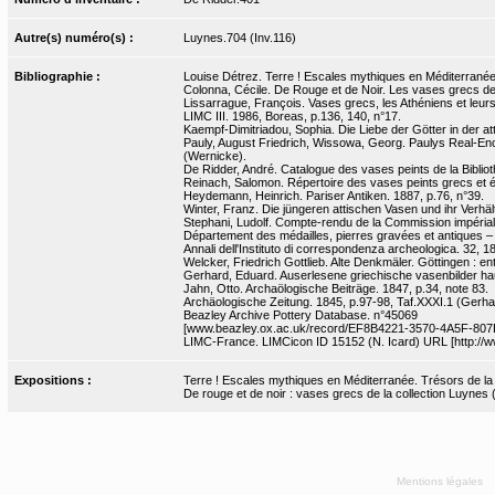
Autre(s) numéro(s) :
Luynes.704 (Inv.116)
Bibliographie :
Louise Détrez. Terre ! Escales mythiques en Méditerranée. 
Colonna, Cécile. De Rouge et de Noir. Les vases grecs de la
Lissarrague, François. Vases grecs, les Athéniens et leurs
LIMC III. 1986, Boreas, p.136, 140, n°17.
Kaempf-Dimitriadou, Sophia. Die Liebe der Götter in der at
Pauly, August Friedrich, Wissowa, Georg. Paulys Real-Ency
(Wernicke).
De Ridder, André. Catalogue des vases peints de la Bibliot
Reinach, Salomon. Répertoire des vases peints grecs et étr
Heydemann, Heinrich. Pariser Antiken. 1887, p.76, n°39.
Winter, Franz. Die jüngeren attischen Vasen und ihr Verhält
Stephani, Ludolf. Compte-rendu de la Commission impériale
Département des médailles, pierres gravées et antiques 
Annali dell'Instituto di correspondenza archeologica. 32, 1
Welcker, Friedrich Gottlieb. Alte Denkmäler. Göttingen : en
Gerhard, Eduard. Auserlesene griechische vasenbilder haupt
Jahn, Otto. Archaölogische Beiträge. 1847, p.34, note 83.
Archäologische Zeitung. 1845, p.97-98, Taf.XXXI.1 (Gerha
Beazley Archive Pottery Database. n°45069
[www.beazley.ox.ac.uk/record/EF8B4221-3570-4A5F-80
LIMC-France. LIMCicon ID 15152 (N. Icard) URL [http://ww
Expositions :
Terre ! Escales mythiques en Méditerranée. Trésors de la Bn
De rouge et de noir : vases grecs de la collection Luynes
Mentions légales