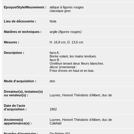
Epoque/Style/Mouvement :
attique à figures rouges
classique grec
Lieu de découverte :
Nola
Matières et techniques :
argile
(figures rouges)
Mesures :
H. 16,8 cm, D. 13,6 cm
Description :
face A :
Borée volant, les mains tendues.
face B :
Oreithye tenant deux fleurs blanches.
décor ornemental :
Frise d'oves en haut et en bas.
Mode d'acquisition :
don
Donateur(s), testateur(s)
ou vendeur(s) :
Luynes, Honoré Théodoric d’Albert, duc de
Date de l'acte
d'acquisition :
1862
Ancienne(s)
Luynes, Honoré Théodoric d’Albert, duc de
appartenance(s) :
Calefatti
Numéro d'inventaire :
De Ridder.401