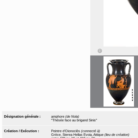
Désignation générale :
amphore
(de Nola)
"Thésée face au brigand Sinis"
Création / Exécution :
Peintre d’Oionoclès
(connecté à)
Grèce, Sterea Hellas Evoia, Attique
(lieu de création)