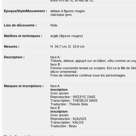
entre 470 av JC et 460 av JC
Epoque/Style/Mouvement :
attique à figures rouges
classique grec
Lieu de découverte :
Nola
Matières et techniques :
argile
(figures rouges)
Mesures :
H. 34,7 cm, D. 19,9 cm
Description :
face A :
Thésée, debout, appuyé sur un bâton, vêtu comme un voyag
face B :
Femme couronnée tenant un sceptre. Est-ce la fille de Sin
décor ornemental :
Frise de méandres continue sous les personnages.
Marques et inscriptions :
face A
inscription
Grec ancien
Reproduction : ΘΕΣΕΥΣ ΣΙΝΙΣ
Transcription : THESEUS SINIS
Traduction : Thésée Sinis
face B
inscription
Grec ancien
Reproduction : Κ(Α)ΛΟΣ
Transcription : KALOS
Traduction : Beau