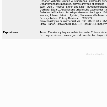
Roscher, Wilhelm Heinrich. Ausführliches Lexikon der griec
Département des médailles, pierres gravées et antiques 
Jahn, Otto. „Theseus, Skiron und Sinis“, in Archäologische
Gerhard, Eduard. Auserlesene griechische vasenbilder haupt
Bullettino dell'Instituto di corrispondenza archeologica. 18
Krause, Johann Heinrich. Pythien, Nemeen und Isthmien aus d
Beazley Archive Pottery Database. n°207563
[www.beazley.ox.ac.uk/record/F765732D-8ADB-48BD-8
LIMC-France. LIMCicon ID 15321 (N. Icard) URL [http://ww
Expositions :
Terre ! Escales mythiques en Méditerranée. Trésors de la Bn
De rouge et de noir : vases grecs de la collection Luynes
Mentions légales