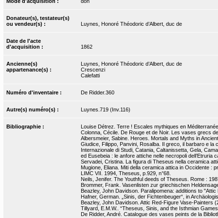
Mode d'acquisition :
don
Donateur(s), testateur(s)
ou vendeur(s) :
Luynes, Honoré Théodoric d’Albert, duc de
Date de l'acte
d'acquisition :
1862
Ancienne(s)
Luynes, Honoré Théodoric d’Albert, duc de
appartenance(s) :
Crescenzi
Calefatti
Numéro d'inventaire :
De Ridder.360
Autre(s) numéro(s) :
Luynes.719 (Inv.116)
Bibliographie :
Louise Détrez. Terre ! Escales mythiques en Méditerranée. 
Colonna, Cécile. De Rouge et de Noir. Les vases grecs de la
Albersmeier, Sabine. Heroes. Mortals and Myths in Ancient 
Giudice, Filippo, Panvini, Rosalba. Il greco, il barbaro e l
Internazionale di Studi, Catania, Caltanissetta, Gela, Cama
ed Eusebeia : le anfore attiche nelle necropoli dell’Etruria
Servadei, Cristina. La figura di Theseus nella ceramica atti
Mugione, Eliana. Miti della ceramica attica in Occidente : pr
LIMC VII. 1994, Theseus, p.929, n°68.
Neils, Jenifer. The Youthful deeds of Theseus. Rome : 1987, 
Brommer, Frank. Vasenlisten zur griechischen Heldensage
Beazley, John Davidson. Paralipomena: additions to "Attic b
Hafner, German. „Sinis, der Fichtenbeuger“, in Archäologis
Beazley, John Davidson. Attic Red-Figure Vase-Painters (2
Tillyard, E.M.W.. “Theseus, Sinis, and the Isthmian Games”
De Ridder, André. Catalogue des vases peints de la Bibliothè