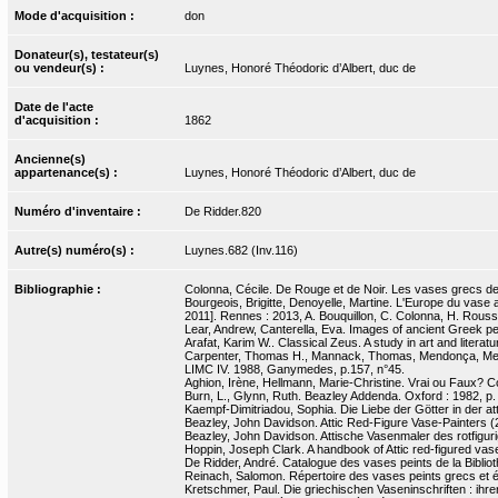
Mode d'acquisition :
don
Donateur(s), testateur(s)
ou vendeur(s) :
Luynes, Honoré Théodoric d’Albert, duc de
Date de l'acte
d'acquisition :
1862
Ancienne(s)
appartenance(s) :
Luynes, Honoré Théodoric d’Albert, duc de
Numéro d'inventaire :
De Ridder.820
Autre(s) numéro(s) :
Luynes.682 (Inv.116)
Bibliographie :
Colonna, Cécile. De Rouge et de Noir. Les vases grecs de l
Bourgeois, Brigitte, Denoyelle, Martine. L'Europe du vase a
2011]. Rennes : 2013, A. Bouquillon, C. Colonna, H. Rouss
Lear, Andrew, Canterella, Eva. Images of ancient Greek pe
Arafat, Karim W.. Classical Zeus. A study in art and literatu
Carpenter, Thomas H., Mannack, Thomas, Mendonça, Melan
LIMC IV. 1988, Ganymedes, p.157, n°45.
Aghion, Irène, Hellmann, Marie-Christine. Vrai ou Faux? Copie
Burn, L., Glynn, Ruth. Beazley Addenda. Oxford : 1982, p.
Kaempf-Dimitriadou, Sophia. Die Liebe der Götter in der at
Beazley, John Davidson. Attic Red-Figure Vase-Painters (2
Beazley, John Davidson. Attische Vasenmaler des rotfigurig
Hoppin, Joseph Clark. A handbook of Attic red-figured vases
De Ridder, André. Catalogue des vases peints de la Bibliot
Reinach, Salomon. Répertoire des vases peints grecs et étr
Kretschmer, Paul. Die griechischen Vaseninschriften : ihr