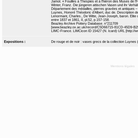
Jamot. « Fouilles à Thespies et à l’hiéron des Muses de l
Winter, Franz. Die jüngeren attischen Vasen und ihr Verhält
Département des médailles, pierres gravées et antiques 
Luynes, Honoré Théodoric d’Albert, duc de. Description de 
Lenormant, Charles., De Witte, Jean-Joseph, baron. Elite d
entre 1837 et 1861, II, pl.52, p.157-158.
Beazley Archive Pottery Database. n°211709
[www.beazley.ox.ac.uk/record/C5D66715-81CD-45D9-
LIMC-France. LIMCicon ID 15427 (N. Icard) URL [http://ww
Expositions :
De rouge et de noir : vases grecs de la collection Luynes
Mentions légales