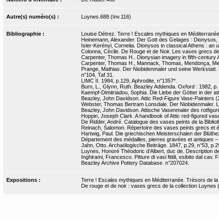
Autre(s) numéro(s) :
Luynes.688 (Inv.116)
Bibliographie :
Louise Détrez. Terre ! Escales mythiques en Méditerranée. 
Heinemann, Alexander. Der Gott des Gelages : Dionysos, S
Isler-Kerényi, Cornelia. Dionysos in classical Athens : an 
Colonna, Cécile. De Rouge et de Noir. Les vases grecs de la
Carpenter, Thomas H.. Dionysian imagery in fifth-century 
Carpenter, Thomas H., Mannack, Thomas, Mendonça, Melan
Prange, Mathias. Der Niobidenmaler und seine Werkstatt. U
n°104, Taf.31.
LIMC II. 1984, p.129, Aphrodite, n°1357*.
Burn, L., Glynn, Ruth. Beazley Addenda. Oxford : 1982, p.
Kaempf-Dimitriadou, Sophia. Die Liebe der Götter in der at
Beazley, John Davidson. Attic Red-Figure Vase-Painters (2
Webster, Thomas Bertram Lonsdale. Der Niobidenmaler. Lei
Beazley, John Davidson. Attische Vasenmaler des rotfigurig
Hoppin, Joseph Clark. A handbook of Attic red-figured vases
De Ridder, André. Catalogue des vases peints de la Bibliot
Reinach, Salomon. Répertoire des vases peints grecs et étr
Hartwig, Paul. Die griechischen Meisterschalen der Blütheze
Département des médailles, pierres gravées et antiques 
Jahn, Otto. Archaölogische Beiträge. 1847, p.29, n°53, p.2
Luynes, Honoré Théodoric d’Albert, duc de. Description de 
Inghirami, Francesco. Pitture di vasi fittili, esibite dal cav. 
Beazley Archive Pottery Database. n°207024.
Expositions :
Terre ! Escales mythiques en Méditerranée. Trésors de la Bn
De rouge et de noir : vases grecs de la collection Luynes