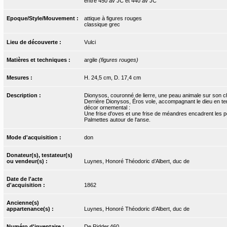
entre 450 av JC et 440 av JC
Epoque/Style/Mouvement :
attique à figures rouges
classique grec
Lieu de découverte :
Vulci
Matières et techniques :
argile
(figures rouges)
Mesures :
H. 24,5 cm, D. 17,4 cm
Description :
Dionysos, couronné de lierre, une peau animale sur son chit
Derrière Dionysos, Éros vole, accompagnant le dieu en ten
décor ornemental :
Une frise d'oves et une frise de méandres encadrent les 
Palmettes autour de l'anse.
Mode d'acquisition :
don
Donateur(s), testateur(s)
ou vendeur(s) :
Luynes, Honoré Théodoric d’Albert, duc de
Date de l'acte
d'acquisition :
1862
Ancienne(s)
appartenance(s) :
Luynes, Honoré Théodoric d’Albert, duc de
Numéro d'inventaire :
De Ridder.460