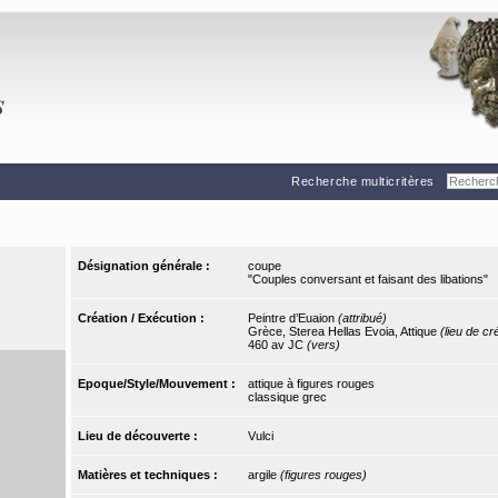
Recherche multicritères
Désignation générale :
coupe
"Couples conversant et faisant des libations"
Création / Exécution :
Peintre d’Euaion
(attribué)
Grèce, Sterea Hellas Evoia, Attique
(lieu de cr
460 av JC
(vers)
Epoque/Style/Mouvement :
attique à figures rouges
classique grec
Lieu de découverte :
Vulci
Matières et techniques :
argile
(figures rouges)