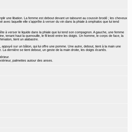
lir une libation. La femme est debout devant un tabouret au coussin brodé ; les cheveux
é avec laquelle elle s’apprête à verser du vin dans la phiale à omphalos que lui tend
te à verser le liquide dans la phiale que lui tend son compagnon. A gauche, une femme
aine, tenant haut la quenouille, le fil lesté entre les doigts. Un homme, le corps de face, la
imation, tient un alabastre.
ppuyé sur un bâton, qui lui offre une pomme. Une autre, debout, tient à la main une
La dernière se tient debout, un geste de la main droite, les doigts écartés.
érieur.
térieur, palmettes autour des anses.