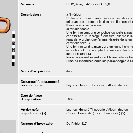
Mesures :
H. 12,3 cm, l. 42,2 cm, D. 32,6 cm
Description :
à l'intérieur :
Un homme et une femme sont en train d’accomp
pris dans un saccos, elle tient une fine œnocho
l’homme à la barbe noire.
extérieur, face A :
Une femme tient une œnochoé dont elle s'apprê
est assise sur un siège à dossier : elle file la l
regarde. A droite, une femme, drapée dans un h
extérieur, face B :
Une femme tend la main vers un jeune homme, a
oenochoé et tend une phiale à un jeune homme. 
décor ornemental :
Frise de méandres entourant le médaillon à l'int
Frise de méandres sous les personnages à l'ex
Mode d'acquisition :
don
Donateur(s), testateur(s)
ou vendeur(s) :
Luynes, Honoré Théodoric d’Albert, duc de
Date de l'acte
d'acquisition :
1862
Ancienne(s)
Luynes, Honoré Théodoric d’Albert, duc de
appartenance(s) :
Canino, Prince de (Lucien Bonaparte) (?)
Numéro d'inventaire :
De Ridder.817