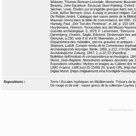
Webster, Thomas Bertram Lonsdale. Monuments illustrating
Beazley, John Davidson. Etruscan Vase-Painting. Oxford :
Séchan, Louis. Études sur la tragédie grecque dans ses ra
Cook, Arthur Bernard. Zeus. A study in ancient religion. Cam
De Ridder, André. Catalogue des vases peints de la Bibliot
Mauvais renvoi dans la table de concordance, lire 699 - 10
Hartwig, Paul. „Der Tod des Pentheus“, in JdI, p. 153-164.
Heydemann, Heinrich. Terracotten aus del Museo Nazionale
Gazette archéologique. 5, 1879, F. Lenormant, "Dionysos 
Daremberg, Charles, Saglio, Edmond. Dictionnaire des antiq
Dionysia, p.230, note 8 et vol.III, Maenades, p.1487.
Département des médailles, pierres gravées et antiques 
Stephani, Ludolf. Compte-rendu de la Commission impérial
Archäologischer Anzeiger. Berlin, 1850, p.213, n°9 (De Witt
Archäologische Zeitung. 1847, 2, p.22-23 (Panofka).
Bullettino dell'Instituto di corrispondenza archeologica. 18
Muret, Jean-Baptiste. Monuments antiques dessinés par J.-
Expositions virtuelles: Mythes et images au Cabinet des m
LIMC-France. LIMCicon ID 15492 (N. Icard) URL [http://ww
Digital Muret. [https://digitalmuret.inha.fr/s/digital-muret/a
Expositions :
Terre ! Escales mythiques en Méditerranée. Trésors de la Bn
De rouge et de noir : vases grecs de la collection Luynes
Mentions légales