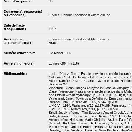
Mode d'acquisition :
don
Donateur(s), testateur(s)
ou vendeur(s) :
Luynes, Honoré Théodoric d’Albert, duc de
Date de l'acte
d'acquisition :
1862
Ancienne(s)
Luynes, Honoré Théodoric d’Albert, duc de
appartenance(s) :
Braun
Numéro d'inventaire :
De Ridder.1066
Autre(s) numéro(s) :
Luynes.699 (Inv.116)
Bibliographie :
Louise Détrez. Terre ! Escales mythiques en Méditerranée.
Colonna, Cécile. De Rouge et de Noir. Les vases grecs de l
Auger, Danièle, Delattre, Charles. Mythe et fiction. Nante
397: note 22.
Woodford, Susan. Images of Myths in Classical Antiquity. 2
Dasen,Véronique. Naissance et petite enfance dans l'Anti
and Birth in Greek Mythology”, p.103-112: p.109, fig.8, p.1
Whitehead, Jane. “Towards a Definition of Etruscan Humor”, 
Brendel, Otto. Etruscan Art. 1995, p.344, fig.268.
LIMC VII. 1994, Pasiphae, n°25, p.197-199; Pentheus, n°48
LIMC VI. 1992, Minotauros, n°41, p.577, 580-581.
Small, Jocelyn Penny. “The Etruscan View of Greek Art”, i
Rallo, Antonia. Le Donne in Etruria. Rome : 1989, L. Bonfante
Aghion, Irène, Hellmann, Marie-Christine. Vrai ou Faux? Copie
Schefold, Karl, Jung, Franz. Die Urkönige, Perseus, Belle
Van der Meer, Lammert Bouke. “Etruscan Urns from Volterr
Beazley, John Davidson. Etruscan Vase Painters. New-Yor