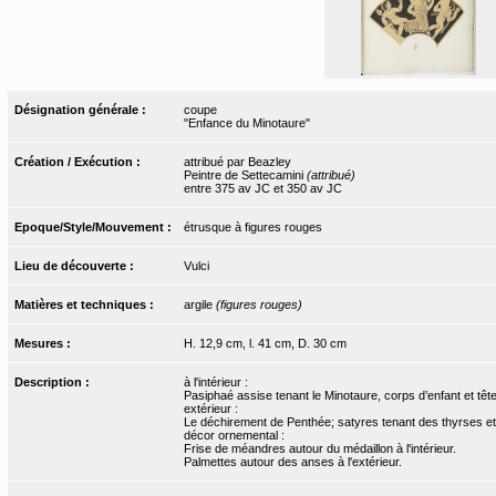
Désignation générale :
coupe
"Enfance du Minotaure"
Création / Exécution :
attribué par Beazley
Peintre de Settecamini
(attribué)
entre 375 av JC et 350 av JC
Epoque/Style/Mouvement :
étrusque à figures rouges
Lieu de découverte :
Vulci
Matières et techniques :
argile
(figures rouges)
Mesures :
H. 12,9 cm, l. 41 cm, D. 30 cm
Description :
à l'intérieur :
Pasiphaé assise tenant le Minotaure, corps d’enfant et tê
extérieur :
Le déchirement de Penthée; satyres tenant des thyrses et
décor ornemental :
Frise de méandres autour du médaillon à l'intérieur.
Palmettes autour des anses à l'extérieur.