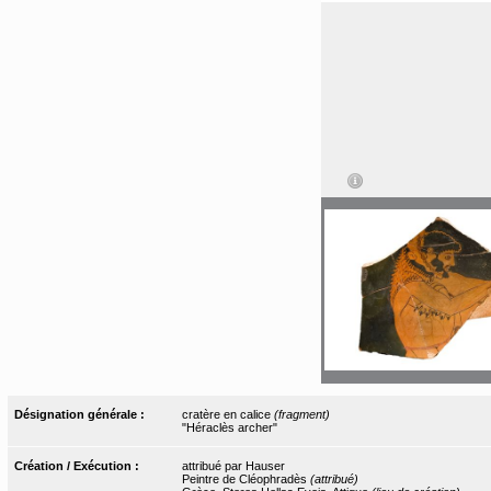
Désignation générale :
cratère en calice
(fragment)
"Héraclès archer"
Création / Exécution :
attribué par Hauser
Peintre de Cléophradès
(attribué)