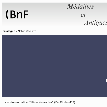
Panneau de gestion des cookies
catalogue
> Notice d'oeuvre
cratère en calice, "Héraclès archer" (De Ridder.419)