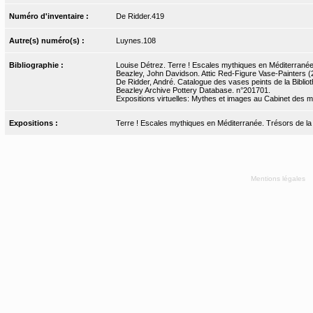
Numéro d'inventaire :
De Ridder.419
Autre(s) numéro(s) :
Luynes.108
Bibliographie :
Louise Détrez. Terre ! Escales mythiques en Méditerranée.
Beazley, John Davidson. Attic Red-Figure Vase-Painters (2
De Ridder, André. Catalogue des vases peints de la Bibliot
Beazley Archive Pottery Database. n°201701.
Expositions virtuelles: Mythes et images au Cabinet des m
Expositions :
Terre ! Escales mythiques en Méditerranée. Trésors de la Bn
Mentions légales