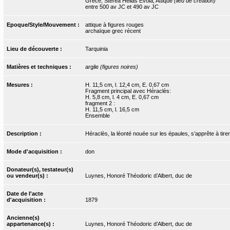
Grèce, Sterea Hellas Evoia, Attique
(lieu de création)
entre 500 av JC et 490 av JC
Epoque/Style/Mouvement :
attique à figures rouges
archaïque grec récent
Lieu de découverte :
Tarquinia
Matières et techniques :
argile
(figures noires)
Mesures :
H. 11,5 cm, l. 12,4 cm, E. 0,67 cm
Fragment principal avec Héraclès:
H. 5,8 cm, l. 4 cm, E. 0,67 cm
fragment 2 :
H. 11,5 cm, l. 16,5 cm
Ensemble
Description :
Héraclès, la léonté nouée sur les épaules, s’apprête à tirer 
Mode d'acquisition :
don
Donateur(s), testateur(s)
ou vendeur(s) :
Luynes, Honoré Théodoric d’Albert, duc de
Date de l'acte
d'acquisition :
1879
Ancienne(s)
appartenance(s) :
Luynes, Honoré Théodoric d’Albert, duc de