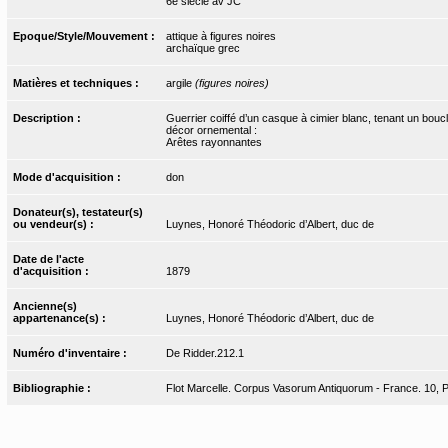
6e siècle av JC
Epoque/Style/Mouvement :
attique à figures noires
archaïque grec
Matières et techniques :
argile
(figures noires)
Description :
Guerrier coiffé d’un casque à cimier blanc, tenant un boucl
décor ornemental :
Arêtes rayonnantes
Mode d'acquisition :
don
Donateur(s), testateur(s)
ou vendeur(s) :
Luynes, Honoré Théodoric d’Albert, duc de
Date de l'acte
d'acquisition :
1879
Ancienne(s)
appartenance(s) :
Luynes, Honoré Théodoric d’Albert, duc de
Numéro d'inventaire :
De Ridder.212.1
Bibliographie :
Flot Marcelle. Corpus Vasorum Antiquorum - France. 10, Par