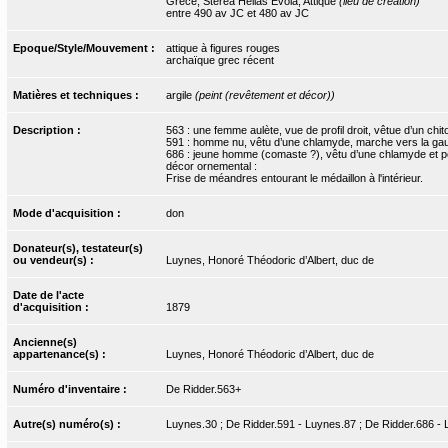
Grèce, Sterea Hellas Evoia, Attique
(lieu de création)
entre 490 av JC et 480 av JC
Epoque/Style/Mouvement :
attique à figures rouges
archaïque grec récent
Matières et techniques :
argile
(peint (revêtement et décor))
Description :
563 : une femme aulète, vue de profil droit, vêtue d’un ch
591 : homme nu, vêtu d’une chlamyde, marche vers la gauc
686 : jeune homme (comaste ?), vêtu d’une chlamyde et por
décor ornemental :
Frise de méandres entourant le médaillon à l'intérieur.
Mode d'acquisition :
don
Donateur(s), testateur(s)
ou vendeur(s) :
Luynes, Honoré Théodoric d’Albert, duc de
Date de l'acte
d'acquisition :
1879
Ancienne(s)
appartenance(s) :
Luynes, Honoré Théodoric d’Albert, duc de
Numéro d'inventaire :
De Ridder.563+
Autre(s) numéro(s) :
Luynes.30 ; De Ridder.591 - Luynes.87 ; De Ridder.686 -