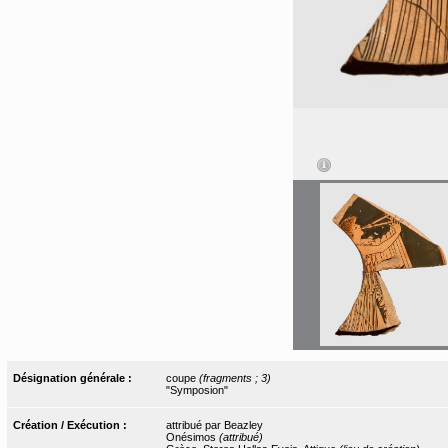
Désignation générale :
coupe
(fragments ; 3)
"Symposion"
Création / Exécution :
attribué par Beazley
Onésimos
(attribué)