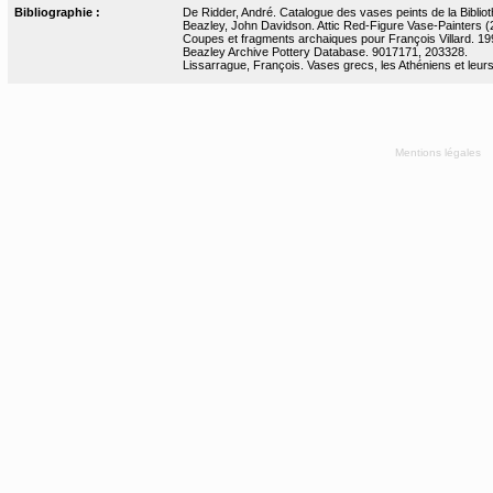
Bibliographie :
De Ridder, André. Catalogue des vases peints de la Bibliot
Beazley, John Davidson. Attic Red-Figure Vase-Painters (2
Coupes et fragments archaiques pour François Villard. 199
Beazley Archive Pottery Database. 9017171, 203328.
Lissarrague, François. Vases grecs, les Athéniens et leurs
Mentions légales