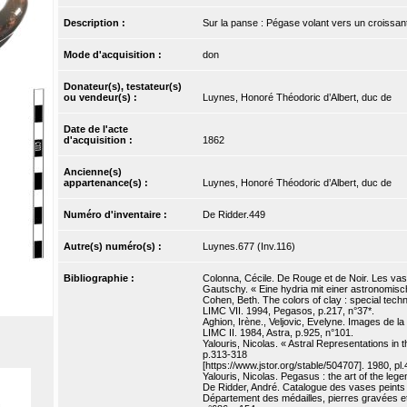
Description :
Sur la panse : Pégase volant vers un croissant d
Mode d'acquisition :
don
Donateur(s), testateur(s)
ou vendeur(s) :
Luynes, Honoré Théodoric d’Albert, duc de
Date de l'acte
d'acquisition :
1862
Ancienne(s)
appartenance(s) :
Luynes, Honoré Théodoric d’Albert, duc de
Numéro d'inventaire :
De Ridder.449
Autre(s) numéro(s) :
Luynes.677 (Inv.116)
Bibliographie :
Colonna, Cécile. De Rouge et de Noir. Les vase
Gautschy. « Eine hydria mit einer astronomisch
Cohen, Beth. The colors of clay : special techn
LIMC VII. 1994, Pegasos, p.217, n°37*.
Aghion, Irène., Veljovic, Evelyne. Images de la 
LIMC II. 1984, Astra, p.925, n°101.
Yalouris, Nicolas. « Astral Representations in
p.313-318
[https://www.jstor.org/stable/504707]. 1980, pl.4
Yalouris, Nicolas. Pegasus : the art of the legen
De Ridder, André. Catalogue des vases peints d
Département des médailles, pierres gravées e