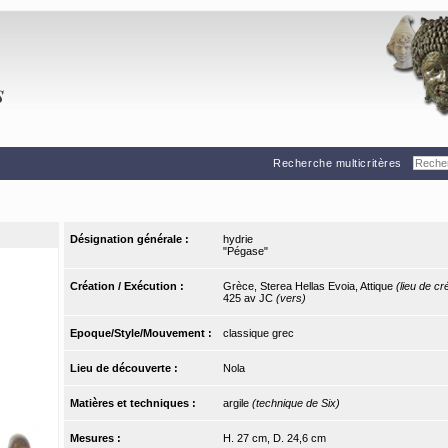
Recherche multicritères
Désignation générale :
hydrie
"Pégase"
Création / Exécution :
Grèce, Sterea Hellas Evoia, Attique
(lieu de cr
425 av JC
(vers)
Epoque/Style/Mouvement :
classique grec
Lieu de découverte :
Nola
Matières et techniques :
argile
(technique de Six)
Mesures :
H. 27 cm, D. 24,6 cm