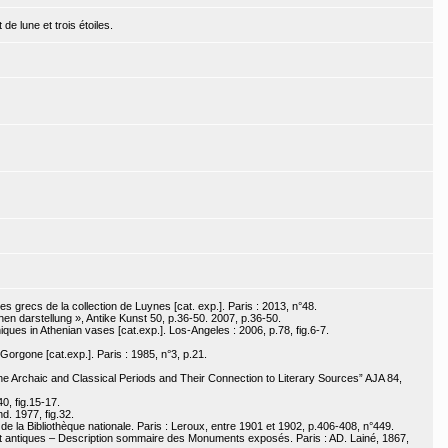
e lune et trois étoiles.
s grecs de la collection de Luynes [cat. exp.]. Paris : 2013, n°48.
en darstellung », Antike Kunst 50, p.36-50. 2007, p.36-50.
iques in Athenian vases [cat.exp.]. Los-Angeles : 2006, p.78, fig.6-7.
Gorgone [cat.exp.]. Paris : 1985, n°3, p.21.
 the Archaic and Classical Periods and Their Connection to Literary Sources” AJA 84,
0, fig.15-17.
d. 1977, fig.32.
e la Bibliothèque nationale. Paris : Leroux, entre 1901 et 1902, p.406-408, n°449.
t antiques – Description sommaire des Monuments exposés. Paris : AD. Lainé, 1867,