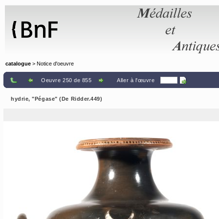
Panneau de gestion des cookies
catalogue
> Notice d'oeuvre
Oeuvre 250 de 855
Aller à l'œuvre
hydrie, "Pégase" (De Ridder.449)