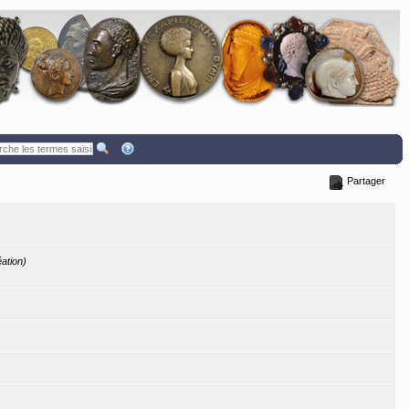
Partager
éation)