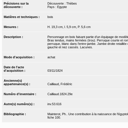
Précisions sur la
Découverte : Thèbes
découverte :
Pays : Egypte
Matières et techniques :
bois
Mesures :
H. 19,3 cm, l. 5,9 cm, P. 5,6 cm
Description :
Personnage en bois faisant partie d’un équipage de modèle
Bras tendus, mains fermées (trou). Perruque courte et ron
perruque, blanc dans l’entre-jambe. Jambe droite retaillé
gauche et nez cassés. Lacunes.
Mode d'acquisition :
achat
Date de l'acte
d'acquisition :
03/11/1824
Ancienne(s)
appartenance(s) :
Cailliaud, Frédéric
Numéro d'inventaire :
Cailliaud.1824.29e
Autre(s) numéro(s) :
inv.53.616
Bibliographie :
Mainterot, Ph.. Une contribution à la naissance de l'égyptol
fiche 100.