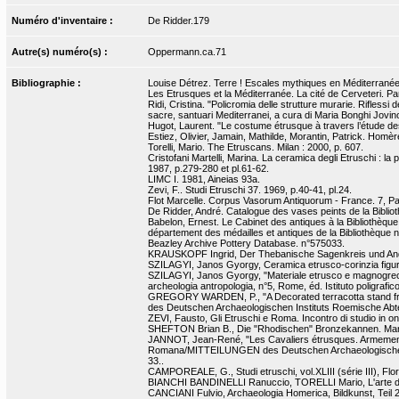
Numéro d'inventaire :
De Ridder.179
Autre(s) numéro(s) :
Oppermann.ca.71
Bibliographie :
Louise Détrez. Terre ! Escales mythiques en Méditerranée. 
Les Etrusques et la Méditerranée. La cité de Cerveteri. Par
Ridi, Cristina. "Policromia delle strutture murarie. Riflessi
sacre, santuari Mediterranei, a cura di Maria Bonghi Jovi
Hugot, Laurent. "Le costume étrusque à travers l’étude de
Estiez, Olivier, Jamain, Mathilde, Morantin, Patrick. Homère
Torelli, Mario. The Etruscans. Milan : 2000, p. 607.
Cristofani Martelli, Marina. La ceramica degli Etruschi : la 
1987, p.279-280 et pl.61-62.
LIMC I. 1981, Aineias 93a.
Zevi, F.. Studi Etruschi 37. 1969, p.40-41, pl.24.
Flot Marcelle. Corpus Vasorum Antiquorum - France. 7, Pari
De Ridder, André. Catalogue des vases peints de la Bibliot
Babelon, Ernest. Le Cabinet des antiques à la Bibliothèqu
département des médailles et antiques de la Bibliothèque na
Beazley Archive Pottery Database. n°575033.
KRAUSKOPF Ingrid, Der Thebanische Sagenkreis und Ander
SZILAGYI, Janos Gyorgy, Ceramica etrusco-corinzia figurat
SZILAGYI, Janos Gyorgy, "Materiale etrusco e magnogreco in
archeologia antropologia, n°5, Rome, éd. Istituto poligrafic
GREGORY WARDEN, P., "A Decorated terracotta stand fr
des Deutschen Archaeologischen Instituts Roemische Abteil
ZEVI, Fausto, Gli Etruschi e Roma. Incontro di studio in o
SHEFTON Brian B., Die "Rhodischen" Bronzekannen. Marbur
JANNOT, Jean-René, "Les Cavaliers étrusques. Armement,
Romana/MITTEILUNGEN des Deutschen Archaeologischen Ins
33..
CAMPOREALE, G., Studi etruschi, vol.XLIII (série III), Flo
BIANCHI BANDINELLI Ranuccio, TORELLI Mario, L'arte dell
CANCIANI Fulvio, Archaeologia Homerica, Bildkunst, Teil 2