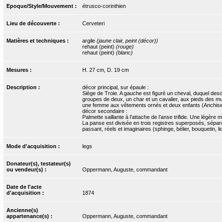
Epoque/Style/Mouvement :
étrusco-corinthien
Lieu de découverte :
Cerveteri
Matières et techniques :
argile
(jaune clair, peint (décor))
rehaut (peint)
(rouge)
rehaut (peint)
(blanc)
Mesures :
H. 27 cm, D. 19 cm
Description :
décor principal, sur épaule :
Siège de Troie. A gauche est figuré un cheval, duquel desc
groupes de deux, un char et un cavalier, aux pieds des m
une femme aux vêtements ornés et deux enfants (Anchise e
décor secondaire :
Palmette saillante à l’attache de l’anse trifide. Une légère
La panse est divisée en trois registres superposés, séparés
passant, réels et imaginaires (sphinge, bélier, bouquetin, 
Mode d'acquisition :
legs
Donateur(s), testateur(s)
ou vendeur(s) :
Oppermann, Auguste, commandant
Date de l'acte
d'acquisition :
1874
Ancienne(s)
appartenance(s) :
Oppermann, Auguste, commandant