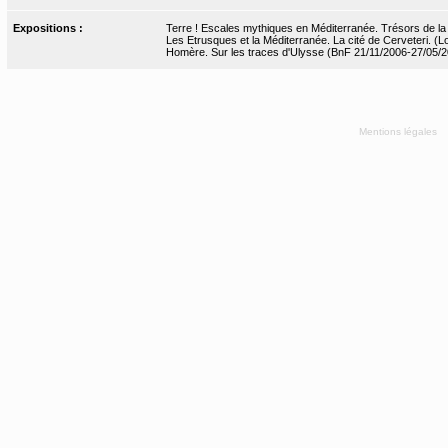
Expositions :
Terre ! Escales mythiques en Méditerranée. Trésors de la Bn
Les Etrusques et la Méditerranée. La cité de Cerveteri. (
Homère. Sur les traces d'Ulysse (BnF 21/11/2006-27/05/
Mentions légales