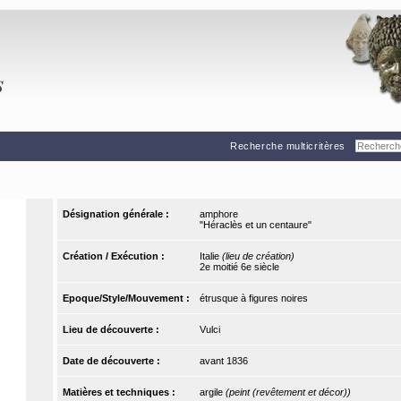
Recherche multicritères
Désignation générale :
amphore
"Héraclès et un centaure"
Création / Exécution :
Italie
(lieu de création)
2e moitié 6e siècle
Epoque/Style/Mouvement :
étrusque à figures noires
Lieu de découverte :
Vulci
Date de découverte :
avant 1836
Matières et techniques :
argile
(peint (revêtement et décor))