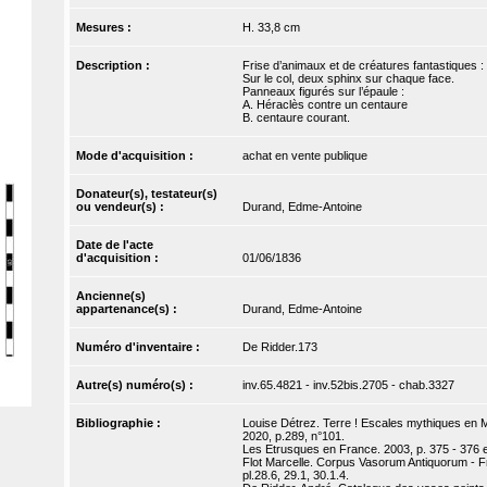
Mesures :
H. 33,8 cm
Description :
Frise d’animaux et de créatures fantastiques : g
Sur le col, deux sphinx sur chaque face.
Panneaux figurés sur l’épaule :
A. Héraclès contre un centaure
B. centaure courant.
Mode d'acquisition :
achat en vente publique
Donateur(s), testateur(s)
ou vendeur(s) :
Durand, Edme-Antoine
Date de l'acte
d'acquisition :
01/06/1836
Ancienne(s)
appartenance(s) :
Durand, Edme-Antoine
Numéro d'inventaire :
De Ridder.173
Autre(s) numéro(s) :
inv.65.4821 - inv.52bis.2705 - chab.3327
Bibliographie :
Louise Détrez. Terre ! Escales mythiques en Mé
2020, p.289, n°101.
Les Etrusques en France. 2003, p. 375 - 376 e
Flot Marcelle. Corpus Vasorum Antiquorum - Fra
pl.28.6, 29.1, 30.1.4.