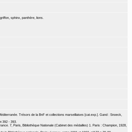
riffon, sphinx, panthère, lions.
diterranée. Trésors de la BnF et collections marseillaises [cat.exp.]. Gand : Snoeck,
t 392 - 393.
nce. 7, Paris, Bibliothèque Nationale (Cabinet des médailles) 1. Paris : Champion, 1928,