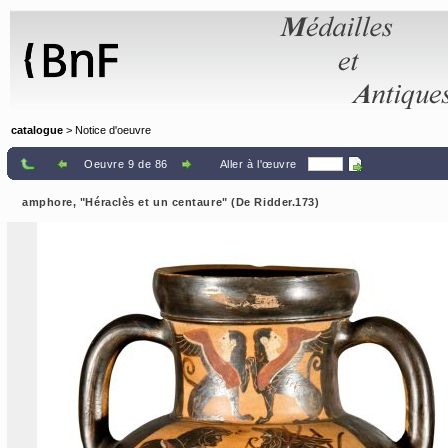
Panneau de gestion des cookies
catalogue
> Notice d'oeuvre
Oeuvre 9 de 86
Aller à l'œuvre
amphore, "Héraclès et un centaure" (De Ridder.173)