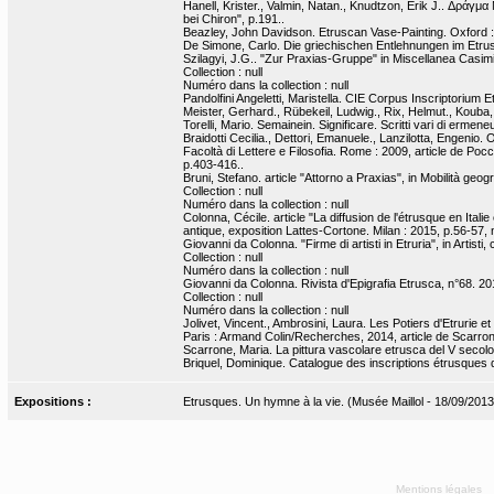
Hanell, Krister., Valmin, Natan., Knudtzon, Erik J.. Δράγμα
bei Chiron", p.191..
Beazley, John Davidson. Etruscan Vase-Painting. Oxford : 
De Simone, Carlo. Die griechischen Entlehnungen im Etrusk
Szilagyi, J.G.. "Zur Praxias-Gruppe" in Miscellanea Casimi
Collection : null
Numéro dans la collection : null
Pandolfini Angeletti, Maristella. CIE Corpus Inscriptoriu
Meister, Gerhard., Rübekeil, Ludwig., Rix, Helmut., Kouba, Fr
Torelli, Mario. Semainein. Significare. Scritti vari di ermen
Braidotti Cecilia., Dettori, Emanuele., Lanzilotta, Engenio. 
Facoltà di Lettere e Filosofia. Rome : 2009, article de Poc
p.403-416..
Bruni, Stefano. article "Attorno a Praxias", in Mobilità geo
Collection : null
Numéro dans la collection : null
Colonna, Cécile. article "La diffusion de l'étrusque en Itali
antique, exposition Lattes-Cortone. Milan : 2015, p.56-57, 
Giovanni da Colonna. "Firme di artisti in Etruria", in Artisti, 
Collection : null
Numéro dans la collection : null
Giovanni da Colonna. Rivista d'Epigrafia Etrusca, n°68. 20
Collection : null
Numéro dans la collection : null
Jolivet, Vincent., Ambrosini, Laura. Les Potiers d'Etrurie 
Paris : Armand Colin/Recherches, 2014, article de Scarron
Scarrone, Maria. La pittura vascolare etrusca del V secolo
Briquel, Dominique. Catalogue des inscriptions étrusques d
Expositions :
Etrusques. Un hymne à la vie. (Musée Maillol - 18/09/2013
Mentions légales