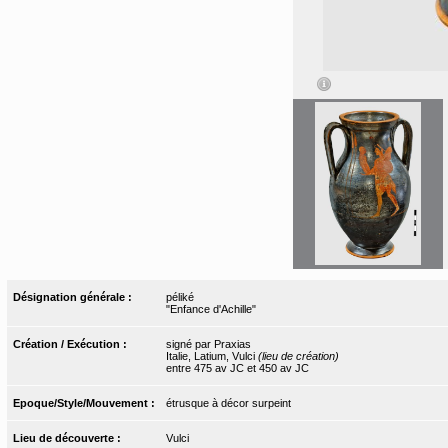
Désignation générale :
péliké
"Enfance d'Achille"
Création / Exécution :
signé par Praxias
Italie, Latium, Vulci
(lieu de création)
entre 475 av JC et 450 av JC
Epoque/Style/Mouvement :
étrusque à décor surpeint
Lieu de découverte :
Vulci