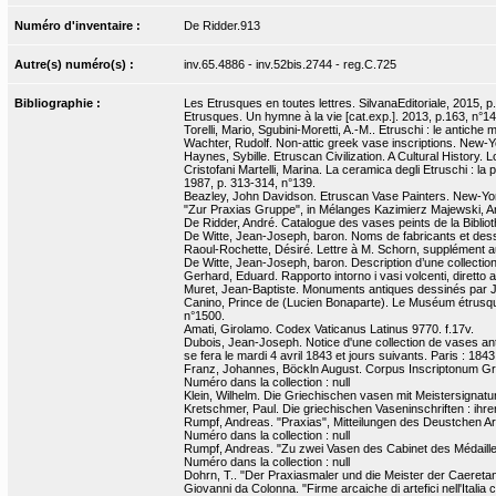
Numéro d'inventaire :
De Ridder.913
Autre(s) numéro(s) :
inv.65.4886 - inv.52bis.2744 - reg.C.725
Bibliographie :
Les Etrusques en toutes lettres. SilvanaEditoriale, 2015, p
Etrusques. Un hymne à la vie [cat.exp.]. 2013, p.163, n°14
Torelli, Mario, Sgubini-Moretti, A.-M.. Etruschi : le antiche
Wachter, Rudolf. Non-attic greek vase inscriptions. New-Y
Haynes, Sybille. Etruscan Civilization. A Cultural History.
Cristofani Martelli, Marina. La ceramica degli Etruschi : la 
1987, p. 313-314, n°139.
Beazley, John Davidson. Etruscan Vase Painters. New-Yor
"Zur Praxias Gruppe", in Mélanges Kazimierz Majewski, Arc
De Ridder, André. Catalogue des vases peints de la Bibliot
De Witte, Jean-Joseph, baron. Noms de fabricants et dessi
Raoul-Rochette, Désiré. Lettre à M. Schorn, supplément au 
De Witte, Jean-Joseph, baron. Description d’une collection 
Gerhard, Eduard. Rapporto intorno i vasi volcenti, diretto 
Muret, Jean-Baptiste. Monuments antiques dessinés par J.-
Canino, Prince de (Lucien Bonaparte). Le Muséum étrusque 
n°1500.
Amati, Girolamo. Codex Vaticanus Latinus 9770. f.17v.
Dubois, Jean-Joseph. Notice d'une collection de vases antiq
se fera le mardi 4 avril 1843 et jours suivants. Paris : 1843
Franz, Johannes, Böckln August. Corpus Inscriptonum Graec
Numéro dans la collection : null
Klein, Wilhelm. Die Griechischen vasen mit Meistersignatur
Kretschmer, Paul. Die griechischen Vaseninschriften : ihr
Rumpf, Andreas. "Praxias", Mitteilungen des Deustchen Arc
Numéro dans la collection : null
Rumpf, Andreas. "Zu zwei Vasen des Cabinet des Médailles
Numéro dans la collection : null
Dohrn, T.. "Der Praxiasmaler und die Meister der Caeretan
Giovanni da Colonna. "Firme arcaiche di artefici nell'Ital