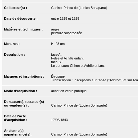
Collecteur(s) :
Canino, Prince de (Lucien Bonaparte)
Date de découverte :
entre 1828 et 1829
Matières et techniques :
argile
peinture superposée
Mesures :
H. 28 cm
Description :
face A :
Pelée et Achille enfant.
face B :
Le centaure Chiron et Achille enfant.
Marques et inscriptions :
Étrusque
Transcription : Inscriptions sur l’anse (”Adnthe”) et sur l’e
Mode d'acquisition :
achat en vente publique
Donateur(s), testateur(s)
ou vendeur(s) :
Canino, Prince de (Lucien Bonaparte)
Date de l'acte
d'acquisition :
17/05/1843
Ancienne(s)
appartenance(s) :
Canino, Prince de (Lucien Bonaparte)