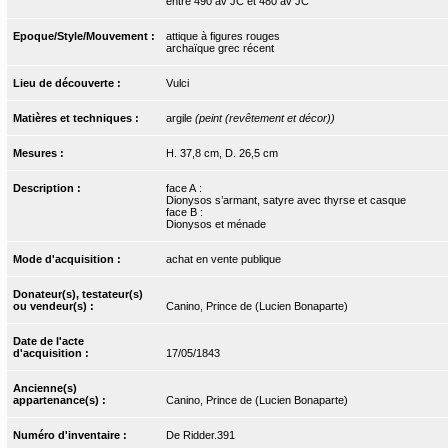
entre 490 av JC et 480 av JC
Epoque/Style/Mouvement :
attique à figures rouges
archaïque grec récent
Lieu de découverte :
Vulci
Matières et techniques :
argile
(peint (revêtement et décor))
Mesures :
H. 37,8 cm, D. 26,5 cm
Description :
face A :
Dionysos s’armant, satyre avec thyrse et casque
face B :
Dionysos et ménade
Mode d'acquisition :
achat en vente publique
Donateur(s), testateur(s)
ou vendeur(s) :
Canino, Prince de (Lucien Bonaparte)
Date de l'acte
d'acquisition :
17/05/1843
Ancienne(s)
appartenance(s) :
Canino, Prince de (Lucien Bonaparte)
Numéro d'inventaire :
De Ridder.391