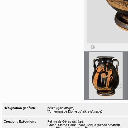
Désignation générale :
péliké
(type attique)
"Armement de Dionysos"
(titre d'usage)
Création / Exécution :
Peintre de Géras
(attribué)
Grèce, Sterea Hellas Evoia, Attique
(lieu de création)