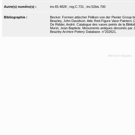
Autre(s) numéro(s) :
inv.65.4828 ; reg.C.731 ; inv.52bis.700
Bibliographie :
Becker. Formen attischer Peliken von der Pionier Group bi
Beazley, John Davidson. Attic Red-Figure Vase-Painters (2
De Ridder, André. Catalogue des vases peints de la Bibliot
Muret, Jean-Baptiste. Monuments antiques dessinés par J.-
Beazley Archive Pottery Database. n°202621.
Mentions légales