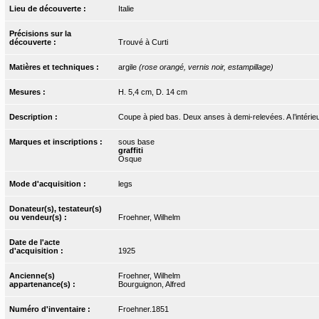
Lieu de découverte :
Italie
Précisions sur la
découverte :
Trouvé à Curti
Matières et techniques :
argile
(rose orangé, vernis noir, estampillage)
Mesures :
H. 5,4 cm, D. 14 cm
Description :
Coupe à pied bas. Deux anses à demi-relevées. A l’intérieur
Marques et inscriptions :
sous base
graffiti
Osque
Mode d'acquisition :
legs
Donateur(s), testateur(s)
ou vendeur(s) :
Froehner, Wilhelm
Date de l'acte
d'acquisition :
1925
Ancienne(s)
Froehner, Wilhelm
appartenance(s) :
Bourguignon, Alfred
Numéro d'inventaire :
Froehner.1851