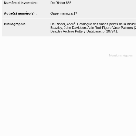
Numéro d'inventaire :
De Ridder.856
Autre(s) numéro(s) :
Oppermann.ca.17
Bibliographie :
De Ridder, André. Catalogue des vases peints de la Bibliot
Beazley, John Davidson. Attic Red-Figure Vase-Painters (2
Beazley Archive Pottery Database. p. 207741.
Mentions légales