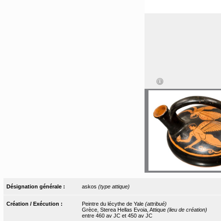
Désignation générale :
askos
(type attique)
Création / Exécution :
Peintre du lécythe de Yale
(attribué)
Grèce, Sterea Hellas Evoia, Attique
(lieu de création)
entre 460 av JC et 450 av JC