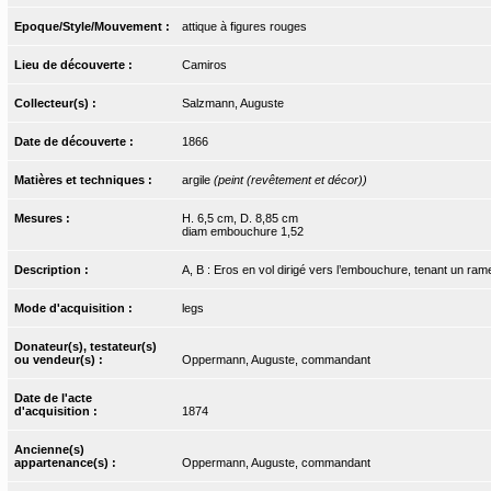
Epoque/Style/Mouvement :
attique à figures rouges
Lieu de découverte :
Camiros
Collecteur(s) :
Salzmann, Auguste
Date de découverte :
1866
Matières et techniques :
argile
(peint (revêtement et décor))
Mesures :
H. 6,5 cm, D. 8,85 cm
diam embouchure 1,52
Description :
A, B : Eros en vol dirigé vers l’embouchure, tenant un ra
Mode d'acquisition :
legs
Donateur(s), testateur(s)
ou vendeur(s) :
Oppermann, Auguste, commandant
Date de l'acte
d'acquisition :
1874
Ancienne(s)
appartenance(s) :
Oppermann, Auguste, commandant