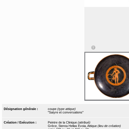
Désignation générale :
coupe
(type attique)
"Satyre et conversations"
Création / Exécution :
Peintre de la Clinique
(attribué)
Grèce, Sterea Hellas Evoia, Attique
(lieu de création)