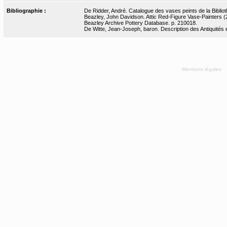
Bibliographie :
De Ridder, André. Catalogue des vases peints de la Bibliot
Beazley, John Davidson. Attic Red-Figure Vase-Painters (2
Beazley Archive Pottery Database. p. 210018.
De Witte, Jean-Joseph, baron. Description des Antiquités et
Mentions légales