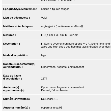
entre 470 av JC et 460 av JC
Epoque/Style/Mouvement :
attique à figures rouges
Lieu de découverte :
Vulci
Matières et techniques :
argile
(peint (revêtement et décor))
Mesures :
H. 8,4 cm, l. 30 cm, D. 23,2 cm
Description :
I : Satyre avec un canthare et une lyre A : jeune homme 
avec une lyre, entre des hommes assis drapés avec des bat
Mode d'acquisition :
legs
Donateur(s), testateur(s)
ou vendeur(s) :
Oppermann, Auguste, commandant
Date de l'acte
d'acquisition :
1874
Ancienne(s)
Oppermann, Auguste, commandant
appartenance(s) :
Durand, Edme-Antoine
Numéro d'inventaire :
De Ridder.812
Autre(s) numéro(s) :
oppermann.ca.96