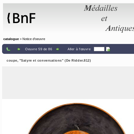
Panneau de gestion des cookies
catalogue
> Notice d'oeuvre
Oeuvre 59 de 86
Aller à l'œuvre
coupe, "Satyre et conversations" (De Ridder.812)