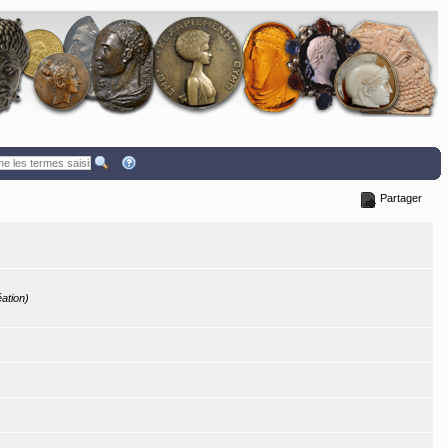
Partager
éation)