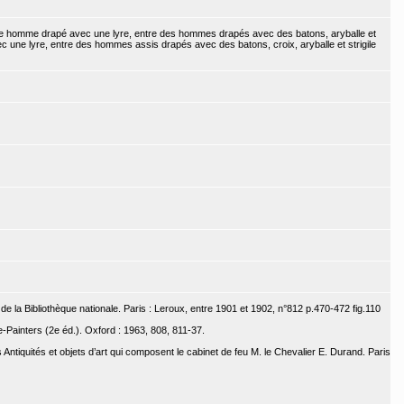
eune homme drapé avec une lyre, entre des hommes drapés avec des batons, aryballe et
c une lyre, entre des hommes assis drapés avec des batons, croix, aryballe et strigile
e la Bibliothèque nationale. Paris : Leroux, entre 1901 et 1902, n°812 p.470-472 fig.110
-Painters (2e éd.). Oxford : 1963, 808, 811-37.
Antiquités et objets d’art qui composent le cabinet de feu M. le Chevalier E. Durand. Paris