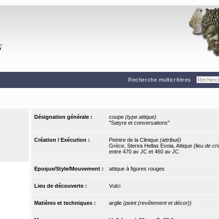
Recherche multicritères
Désignation générale :
coupe
(type attique)
"Satyre et conversations"
Création / Exécution :
Peintre de la Clinique
(attribué)
Grèce, Sterea Hellas Evoia, Attique
(lieu de cr
entre 470 av JC et 460 av JC
Epoque/Style/Mouvement :
attique à figures rouges
Lieu de découverte :
Vulci
Matières et techniques :
argile
(peint (revêtement et décor))