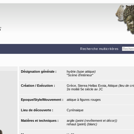
Recherche multicritères
Désignation générale :
hydrie
(type attique)
"Scène d'intérieur"
Création / Exécution :
Grèce, Sterea Hellas Evoia, Attique
(lieu de cr
2e moitié 5e siècle av JC
Epoque/Style/Mouvement :
attique à figures rouges
Lieu de découverte :
Cyrénaique
Matières et techniques :
argile
(peint (revêtement et décor))
rehaut (peint)
(blanc)