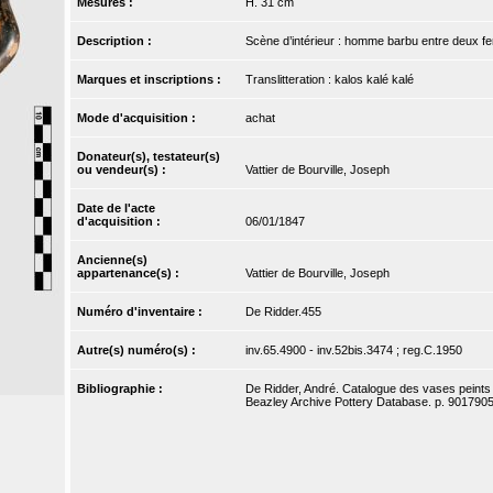
Mesures :
H. 31 cm
Description :
Scène d’intérieur : homme barbu entre deux f
Marques et inscriptions :
Translitteration : kalos kalé kalé
Mode d'acquisition :
achat
Donateur(s), testateur(s)
ou vendeur(s) :
Vattier de Bourville, Joseph
Date de l'acte
d'acquisition :
06/01/1847
Ancienne(s)
appartenance(s) :
Vattier de Bourville, Joseph
Numéro d'inventaire :
De Ridder.455
Autre(s) numéro(s) :
inv.65.4900 - inv.52bis.3474 ; reg.C.1950
Bibliographie :
De Ridder, André. Catalogue des vases peints de
Beazley Archive Pottery Database. p. 9017905