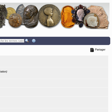
Partager
éation)