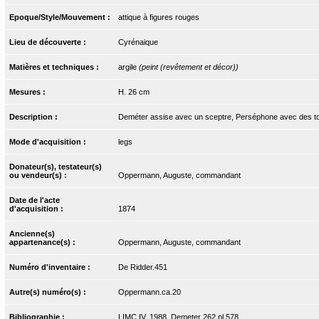
Epoque/Style/Mouvement :
attique à figures rouges
Lieu de découverte :
Cyrénaique
Matières et techniques :
argile
(peint (revêtement et décor))
Mesures :
H. 26 cm
Description :
Deméter assise avec un sceptre, Perséphone avec des t
Mode d'acquisition :
legs
Donateur(s), testateur(s)
ou vendeur(s) :
Oppermann, Auguste, commandant
Date de l'acte
d'acquisition :
1874
Ancienne(s)
appartenance(s) :
Oppermann, Auguste, commandant
Numéro d'inventaire :
De Ridder.451
Autre(s) numéro(s) :
Oppermann.ca.20
Bibliographie :
LIMC IV. 1988, Demeter 262 pl.578.