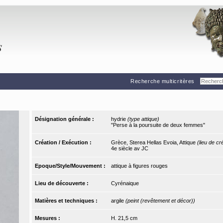
Recherche multicritères
Désignation générale :
hydrie
(type attique)
"Perse à la poursuite de deux femmes"
Création / Exécution :
Grèce, Sterea Hellas Evoia, Attique
(lieu de cr
4e siècle av JC
Epoque/Style/Mouvement :
attique à figures rouges
Lieu de découverte :
Cyrénaique
Matières et techniques :
argile
(peint (revêtement et décor))
Mesures :
H. 21,5 cm