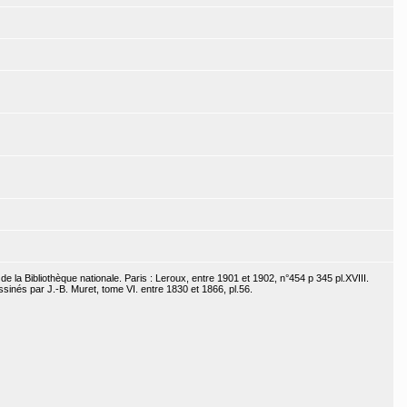
 la Bibliothèque nationale. Paris : Leroux, entre 1901 et 1902, n°454 p 345 pl.XVIII.
inés par J.-B. Muret, tome VI. entre 1830 et 1866, pl.56.