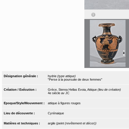
Désignation générale :
hydrie
(type attique)
"Perse à la poursuite de deux femmes"
Création / Exécution :
Grèce, Sterea Hellas Evoia, Attique
(lieu de création)
4e siècle av JC
Epoque/Style/Mouvement :
attique à figures rouges
Lieu de découverte :
Cyrénaique
Matières et techniques :
argile
(peint (revêtement et décor))