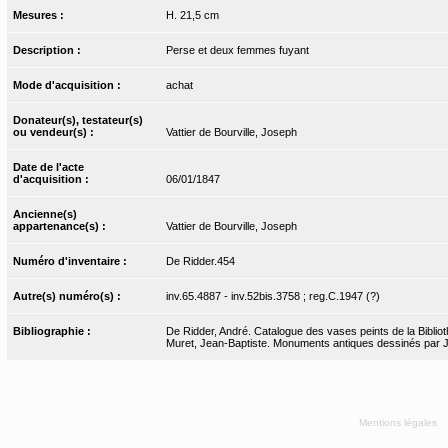
Mesures :
H. 21,5 cm
Description :
Perse et deux femmes fuyant
Mode d'acquisition :
achat
Donateur(s), testateur(s)
ou vendeur(s) :
Vattier de Bourville, Joseph
Date de l'acte
d'acquisition :
06/01/1847
Ancienne(s)
appartenance(s) :
Vattier de Bourville, Joseph
Numéro d'inventaire :
De Ridder.454
Autre(s) numéro(s) :
inv.65.4887 - inv.52bis.3758 ; reg.C.1947 (?)
Bibliographie :
De Ridder, André. Catalogue des vases peints de la Biblioth
Muret, Jean-Baptiste. Monuments antiques dessinés par J.-
Mentions légales