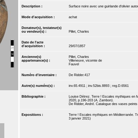
Description :
Surface noire avec une guirlande d'olivier aut
Mode d'acquisition :
achat
Donateur(s), testateur(s)
ou vendeur(s) :
Pillet, Charles
Date de l'acte
d'acquisition :
29/07/1857
Ancienne(s)
Pillet, Charles
appartenance(s) :
Villeneuve, vicomte de
Fauvel
Numéro d'inventaire :
De Ridder.417
Autre(s) numéro(s) :
inv.65.4911 ; inv.52bis.8893 ; reg.D.6561
Bibliographie :
Louise Détrez. Terre ! Escales mythiques en Mé
2020, p.196-203 (A. Zambon).
De Ridder, André. Catalogue des vases peints de
Expositions :
Terre ! Escales mythiques en Méditerranée. Trés
3 janvier 2021)