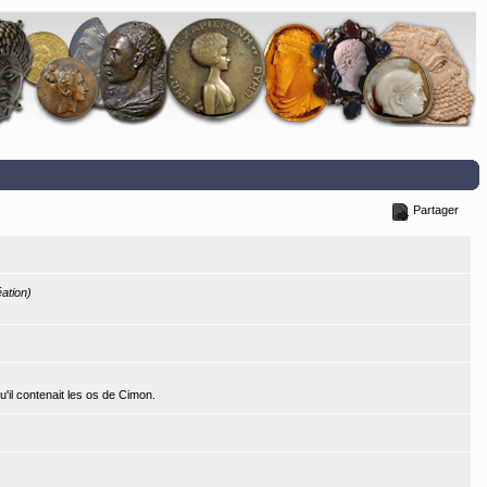
Partager
éation)
'il contenait les os de Cimon.