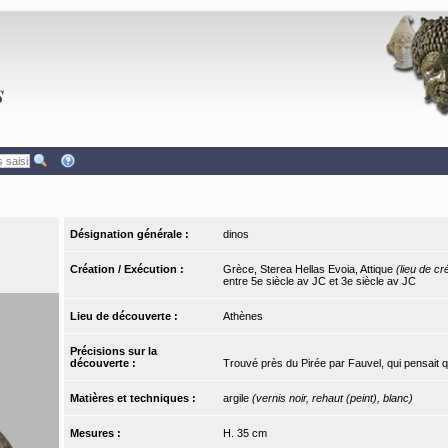
Désignation générale :
dinos
Création / Exécution :
Grèce, Sterea Hellas Evoia, Attique
(lieu de cr
entre 5e siècle av JC et 3e siècle av JC
Lieu de découverte :
Athènes
Précisions sur la
découverte :
Trouvé près du Pirée par Fauvel, qui pensait qu
Matières et techniques :
argile
(vernis noir, rehaut (peint), blanc)
Mesures :
H. 35 cm