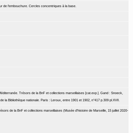
our de l'embouchure. Cercles concentriques à la base.
diterranée. Trésors de la BnF et collections marseillaises [cat.exp.]. Gand : Snoeck,
 la Bibliothèque nationale. Paris : Leroux, entre 1901 et 1902, n°417 p.309 pl.XVII.
ors de la BnF et collections marseillaises (Musée d'histoire de Marseille, 15 juillet 2020-