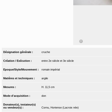
Désignation générale :
cruche
Création / Exécution :
entre 2e siècle et 3e siècle
Epoque/Style/Mouvement :
romain impérial
Matières et techniques :
argile
Mesures :
H. 11,5 cm
Mode d'acquisition :
don
Donateur(s), testateur(s)
ou vendeur(s) :
Cornu, Hortense (Lacroix née)