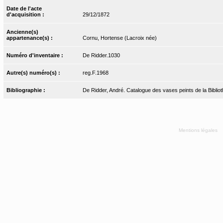
Date de l'acte
d'acquisition :
29/12/1872
Ancienne(s)
appartenance(s) :
Cornu, Hortense (Lacroix née)
Numéro d'inventaire :
De Ridder.1030
Autre(s) numéro(s) :
reg.F.1968
Bibliographie :
De Ridder, André. Catalogue des vases peints de la Bibliot
Mentions légales