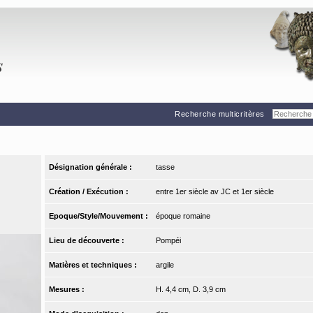
Recherche multicritères
Désignation générale :
tasse
Création / Exécution :
entre 1er siècle av JC et 1er siècle
Epoque/Style/Mouvement :
époque romaine
Lieu de découverte :
Pompéi
Matières et techniques :
argile
Mesures :
H. 4,4 cm, D. 3,9 cm