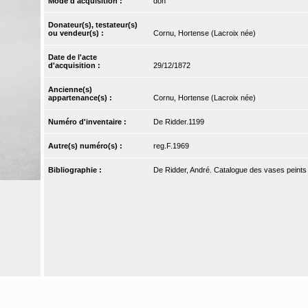
Mode d'acquisition :
don
Donateur(s), testateur(s)
ou vendeur(s) :
Cornu, Hortense (Lacroix née)
Date de l'acte
d'acquisition :
29/12/1872
Ancienne(s)
appartenance(s) :
Cornu, Hortense (Lacroix née)
Numéro d'inventaire :
De Ridder.1199
Autre(s) numéro(s) :
reg.F.1969
Bibliographie :
De Ridder, André. Catalogue des vases peints d