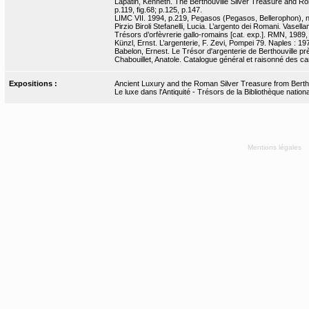
Lapatin, Kenneth. The Berthouville Silver Treasure and Rom
p.119, fig.68; p.125, p.147.
LIMC VII. 1994, p.219, Pegasos (Pegasos, Bellerophon), n
Pirzio Biroli Stefanelli, Lucia. L’argento dei Romani. Vasel
Trésors d’orfèvrerie gallo-romains [cat. exp.]. RMN, 1989, 
Künzl, Ernst. L’argenterie, F. Zevi, Pompei 79. Naples : 197
Babelon, Ernest. Le Trésor d'argenterie de Berthouville pr
Chabouillet, Anatole. Catalogue général et raisonné des ca
Expositions :
Ancient Luxury and the Roman Silver Treasure from Bertho
Le luxe dans l'Antiquité - Trésors de la Bibliothèque nati
Mentions légales