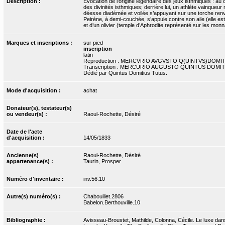
Description :
Evocation de l’origine légendaire des jeux isthmiques : au
des divinités isthmiques; derrière lui, un athlète vainque
déesse diadémée et voilée s’appuyant sur une torche renve
Peirène, à demi-couchée, s’appuie contre son aile (elle est 
et d’un olivier (temple d’Aphrodite représenté sur les monn
Marques et inscriptions :
sur pied
inscription
latin
Reproduction : MERCVRIO AVGVSTO Q(UINTVS)DOMIT
Transcription : MERCURIO AUGUSTO QUINTUS DOMI
Dédié par Quintus Domitius Tutus.
Mode d'acquisition :
achat
Donateur(s), testateur(s)
ou vendeur(s) :
Raoul-Rochette, Désiré
Date de l'acte
d'acquisition :
14/05/1833
Ancienne(s)
Raoul-Rochette, Désiré
appartenance(s) :
Taurin, Prosper
Numéro d'inventaire :
inv.56.10
Autre(s) numéro(s) :
Chabouillet.2806
Babelon.Berthouville.10
Bibliographie :
Avisseau-Broustet, Mathilde, Colonna, Cécile. Le luxe dans 