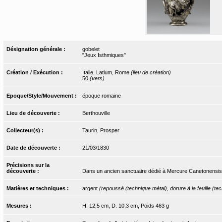
Désignation générale :
gobelet
"Jeux Isthmiques"
Création / Exécution :
Italie, Latium, Rome
(lieu de création)
50
(vers)
Epoque/Style/Mouvement :
époque romaine
Lieu de découverte :
Berthouville
Collecteur(s) :
Taurin, Prosper
Date de découverte :
21/03/1830
Précisions sur la
découverte :
Dans un ancien sanctuaire dédié à Mercure Canetonensis
Matières et techniques :
argent
(repoussé (technique métal), dorure à la feuille (te
Mesures :
H. 12,5 cm, D. 10,3 cm, Poids 463 g