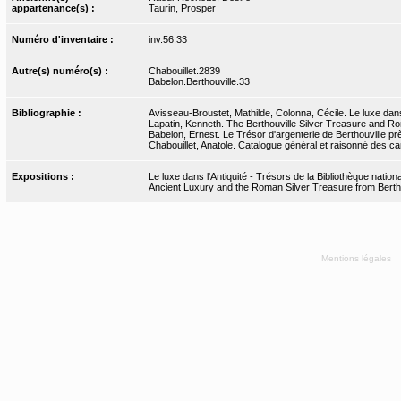
appartenance(s) :
Taurin, Prosper
Numéro d'inventaire :
inv.56.33
Autre(s) numéro(s) :
Chabouillet.2839
Babelon.Berthouville.33
Bibliographie :
Avisseau-Broustet, Mathilde, Colonna, Cécile. Le luxe dans 
Lapatin, Kenneth. The Berthouville Silver Treasure and Ro
Babelon, Ernest. Le Trésor d'argenterie de Berthouville pr
Chabouillet, Anatole. Catalogue général et raisonné des cam
Expositions :
Le luxe dans l'Antiquité - Trésors de la Bibliothèque nati
Ancient Luxury and the Roman Silver Treasure from Bertho
Mentions légales