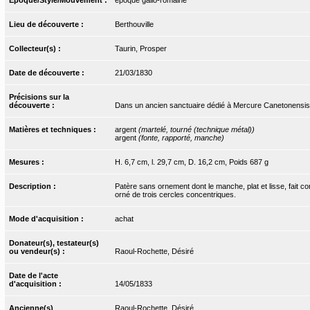
Lieu de découverte :
Berthouville
Collecteur(s) :
Taurin, Prosper
Date de découverte :
21/03/1830
Précisions sur la
découverte :
Dans un ancien sanctuaire dédié à Mercure Canetonensis
Matières et techniques :
argent
(martelé, tourné (technique métal))
argent
(fonte, rapporté, manche)
Mesures :
H. 6,7 cm, l. 29,7 cm, D. 16,2 cm, Poids 687 g
Description :
Patère sans ornement dont le manche, plat et lisse, fait c
orné de trois cercles concentriques.
Mode d'acquisition :
achat
Donateur(s), testateur(s)
ou vendeur(s) :
Raoul-Rochette, Désiré
Date de l'acte
d'acquisition :
14/05/1833
Ancienne(s)
Raoul-Rochette, Désiré