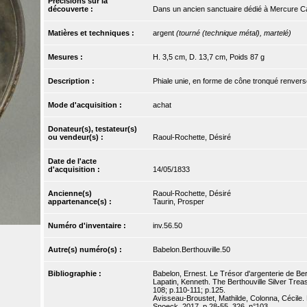
Précisions sur la
découverte :
Dans un ancien sanctuaire dédié à Mercure C
Matières et techniques :
argent
(tourné (technique métal), martelé)
Mesures :
H. 3,5 cm, D. 13,7 cm, Poids 87 g
Description :
Phiale unie, en forme de cône tronqué renversé 
Mode d'acquisition :
achat
Donateur(s), testateur(s)
ou vendeur(s) :
Raoul-Rochette, Désiré
Date de l'acte
d'acquisition :
14/05/1833
Ancienne(s)
Raoul-Rochette, Désiré
appartenance(s) :
Taurin, Prosper
Numéro d'inventaire :
inv.56.50
Autre(s) numéro(s) :
Babelon.Berthouville.50
Bibliographie :
Babelon, Ernest. Le Trésor d'argenterie de Bert
Lapatin, Kenneth. The Berthouville Silver Tre
108; p.110-111; p.125.
Avisseau-Broustet, Mathilde, Colonna, Cécile. L
Snoeck, 2017, p.28-55, 326, n°103.