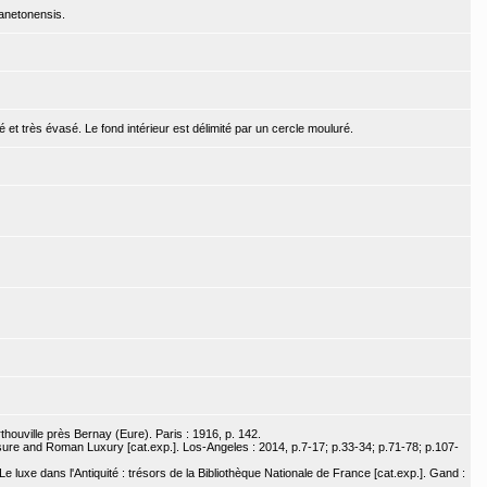
anetonensis.
et très évasé. Le fond intérieur est délimité par un cercle mouluré.
houville près Bernay (Eure). Paris : 1916, p. 142.
asure and Roman Luxury [cat.exp.]. Los-Angeles : 2014, p.7-17; p.33-34; p.71-78; p.107-
e luxe dans l'Antiquité : trésors de la Bibliothèque Nationale de France [cat.exp.]. Gand :