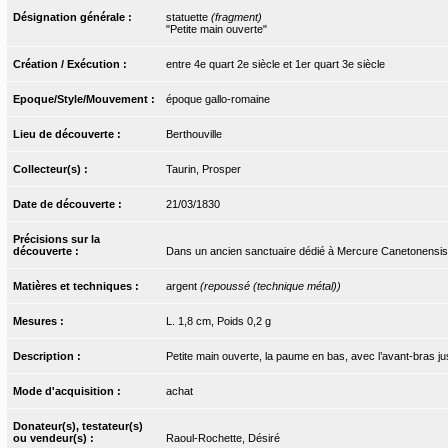
Désignation générale :
statuette
(fragment)
"Petite main ouverte"
Création / Exécution :
entre 4e quart 2e siècle et 1er quart 3e siècle
Epoque/Style/Mouvement :
époque gallo-romaine
Lieu de découverte :
Berthouville
Collecteur(s) :
Taurin, Prosper
Date de découverte :
21/03/1830
Précisions sur la
découverte :
Dans un ancien sanctuaire dédié à Mercure Canetonensis
Matières et techniques :
argent
(repoussé (technique métal))
Mesures :
L. 1,8 cm, Poids 0,2 g
Description :
Petite main ouverte, la paume en bas, avec l’avant-bras j
Mode d'acquisition :
achat
Donateur(s), testateur(s)
ou vendeur(s) :
Raoul-Rochette, Désiré