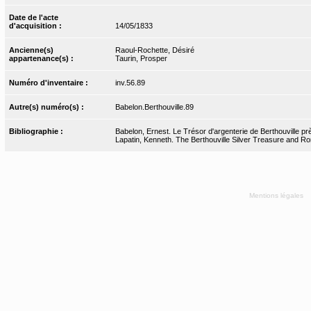
Date de l'acte
d'acquisition :
14/05/1833
Ancienne(s)
Raoul-Rochette, Désiré
appartenance(s) :
Taurin, Prosper
Numéro d'inventaire :
inv.56.89
Autre(s) numéro(s) :
Babelon.Berthouville.89
Bibliographie :
Babelon, Ernest. Le Trésor d'argenterie de Berthouville pr
Lapatin, Kenneth. The Berthouville Silver Treasure and Ro
Mentions légales