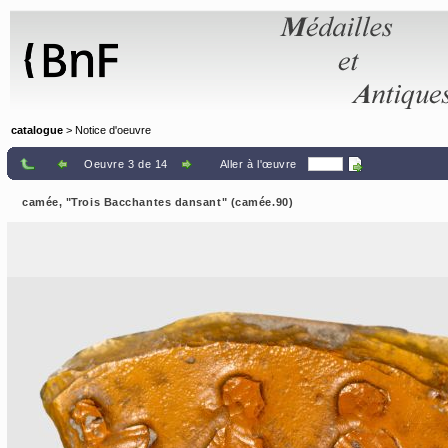
Panneau de gestion des cookies
catalogue
> Notice d'oeuvre
Oeuvre 3 de 14
Aller à l'œuvre
camée, "Trois Bacchantes dansant" (camée.90)