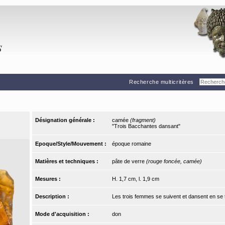
Recherche multicritères
Désignation générale :
camée
(fragment)
"Trois Bacchantes dansant"
Epoque/Style/Mouvement :
époque romaine
Matières et techniques :
pâte de verre
(rouge foncée, camée)
Mesures :
H. 1,7 cm, l. 1,9 cm
Description :
Les trois femmes se suivent et dansent en se t
Mode d'acquisition :
don