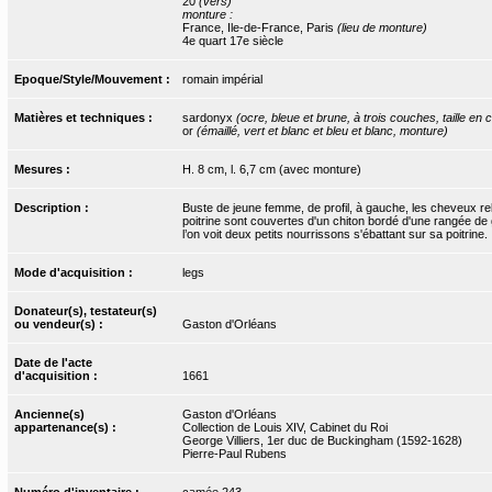
20
(vers)
monture :
France, Ile-de-France, Paris
(lieu de monture)
4e quart 17e siècle
Epoque/Style/Mouvement :
romain impérial
Matières et techniques :
sardonyx
(ocre, bleue et brune, à trois couches, taille e
or
(émaillé, vert et blanc et bleu et blanc, monture)
Mesures :
H. 8 cm, l. 6,7 cm (avec monture)
Description :
Buste de jeune femme, de profil, à gauche, les cheveux rel
poitrine sont couvertes d'un chiton bordé d'une rangée de g
l’on voit deux petits nourrissons s'ébattant sur sa poitrine.
Mode d'acquisition :
legs
Donateur(s), testateur(s)
ou vendeur(s) :
Gaston d'Orléans
Date de l'acte
d'acquisition :
1661
Ancienne(s)
Gaston d'Orléans
appartenance(s) :
Collection de Louis XIV, Cabinet du Roi
George Villiers, 1er duc de Buckingham (1592-1628)
Pierre-Paul Rubens
Numéro d'inventaire :
camée.243