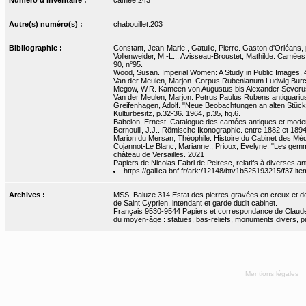
Autre(s) numéro(s) :
chabouillet.203
Bibliographie :
Constant, Jean-Marie., Gatulle, Pierre. Gaston d'Orléans,
Vollenweider, M.-L.., Avisseau-Broustet, Mathilde. Camées e
90, n°95.
Wood, Susan. Imperial Women: A Study in Public Images, 
Van der Meulen, Marjon. Corpus Rubenianum Ludwig Burchard
Megow, W.R. Kameen von Augustus bis Alexander Severus. B
Van der Meulen, Marjon. Petrus Paulus Rubens antiquarius :
Greifenhagen, Adolf. "Neue Beobachtungen an alten Stücke
Kulturbesitz, p.32-36. 1964, p.35, fig.6.
Babelon, Ernest. Catalogue des camées antiques et moderne
Bernoulli, J.J.. Römische Ikonographie. entre 1882 et 1894, 
Marion du Mersan, Théophile. Histoire du Cabinet des Médai
Cojannot-Le Blanc, Marianne., Prioux, Evelyne. "Les gemm
château de Versailles. 2021
Papiers de Nicolas Fabri de Peiresc, relatifs à diverses ant
https://gallica.bnf.fr/ark:/12148/btv1b525193215/f37.ite
Archives :
MSS, Baluze 314 Estat des pierres gravées en creux et de r
de Saint Cyprien, intendant et garde dudit cabinet.
Français 9530-9544 Papiers et correspondance de Claude 
du moyen-âge : statues, bas-reliefs, monuments divers, pierr
Mentions légales