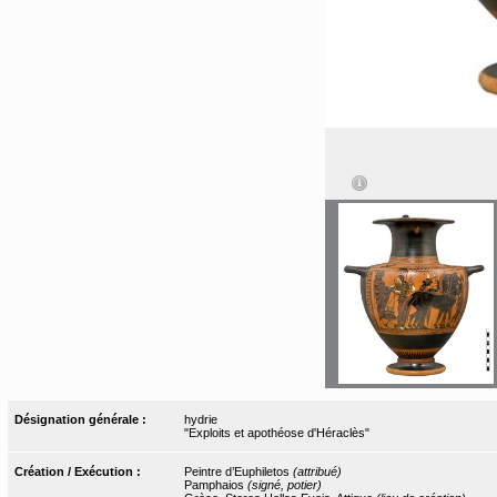
Désignation générale :
hydrie
"Exploits et apothéose d'Héraclès"
Création / Exécution :
Peintre d’Euphiletos
(attribué)
Pamphaios
(signé, potier)