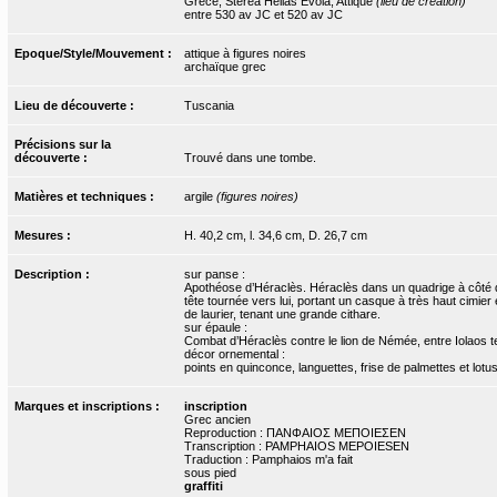
Grèce, Sterea Hellas Evoia, Attique
(lieu de création)
entre 530 av JC et 520 av JC
Epoque/Style/Mouvement :
attique à figures noires
archaïque grec
Lieu de découverte :
Tuscania
Précisions sur la
découverte :
Trouvé dans une tombe.
Matières et techniques :
argile
(figures noires)
Mesures :
H. 40,2 cm, l. 34,6 cm, D. 26,7 cm
Description :
sur panse :
Apothéose d’Héraclès. Héraclès dans un quadrige à côté d’
tête tournée vers lui, portant un casque à très haut cim
de laurier, tenant une grande cithare.
sur épaule :
Combat d’Héraclès contre le lion de Némée, entre Iolaos t
décor ornemental :
points en quinconce, languettes, frise de palmettes et lot
Marques et inscriptions :
inscription
Grec ancien
Reproduction : ΠΑΝΦΑΙΟΣ ΜΕΠΟΙΕΣΕΝ
Transcription : PAMPHAIOS MEPOIESEN
Traduction : Pamphaios m'a fait
sous pied
graffiti