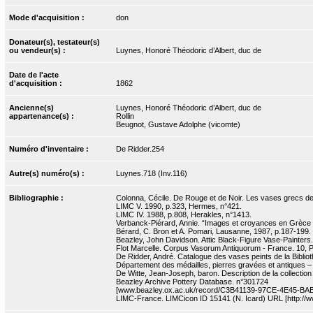
Mode d'acquisition :
don
Donateur(s), testateur(s)
ou vendeur(s) :
Luynes, Honoré Théodoric d’Albert, duc de
Date de l'acte
d'acquisition :
1862
Ancienne(s)
Luynes, Honoré Théodoric d’Albert, duc de
appartenance(s) :
Rollin
Beugnot, Gustave Adolphe (vicomte)
Numéro d'inventaire :
De Ridder.254
Autre(s) numéro(s) :
Luynes.718 (Inv.116)
Bibliographie :
Colonna, Cécile. De Rouge et de Noir. Les vases grecs de l
LIMC V. 1990, p.323, Hermes, n°421.
LIMC IV. 1988, p.808, Herakles, n°1413.
Verbanck-Piérard, Annie. “Images et croyances en Grèce a
Bérard, C. Bron et A. Pomari, Lausanne, 1987, p.187-199. 1
Beazley, John Davidson. Attic Black-Figure Vase-Painters
Flot Marcelle. Corpus Vasorum Antiquorum - France. 10, Par
De Ridder, André. Catalogue des vases peints de la Bibliot
Département des médailles, pierres gravées et antiques 
De Witte, Jean-Joseph, baron. Description de la collection 
Beazley Archive Pottery Database. n°301724
[www.beazley.ox.ac.uk/record/C3B41139-97CE-4E45-BA
LIMC-France. LIMCicon ID 15141 (N. Icard) URL [http://ww