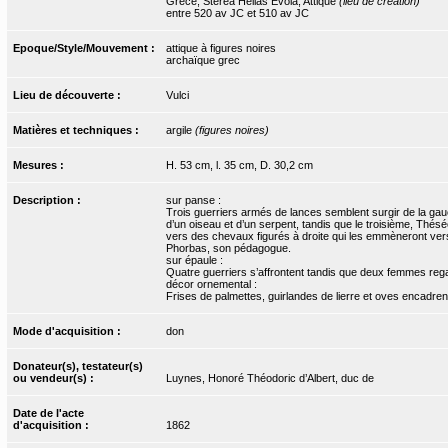
Grèce, Sterea Hellas Evoia, Attique
(lieu de création)
entre 520 av JC et 510 av JC
Epoque/Style/Mouvement :
attique à figures noires
archaïque grec
Lieu de découverte :
Vulci
Matières et techniques :
argile
(figures noires)
Mesures :
H. 53 cm, l. 35 cm, D. 30,2 cm
Description :
sur panse :
Trois guerriers armés de lances semblent surgir de la ga
d’un oiseau et d’un serpent, tandis que le troisième, Thés
vers des chevaux figurés à droite qui les emmèneront vers
Phorbas, son pédagogue.
sur épaule :
Quatre guerriers s’affrontent tandis que deux femmes reg
décor ornemental :
Frises de palmettes, guirlandes de lierre et oves encadre
Mode d'acquisition :
don
Donateur(s), testateur(s)
ou vendeur(s) :
Luynes, Honoré Théodoric d’Albert, duc de
Date de l'acte
d'acquisition :
1862