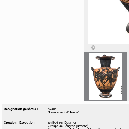
Désignation générale :
hydrie
"Enlèvement d'Hélène"
Création / Exécution :
attribué par Buschor
Groupe de Léagros
(attribué)