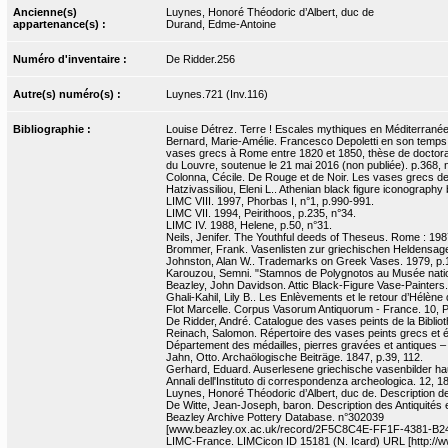
Ancienne(s)
Luynes, Honoré Théodoric d’Albert, duc de
appartenance(s) :
Durand, Edme-Antoine
Numéro d'inventaire :
De Ridder.256
Autre(s) numéro(s) :
Luynes.721 (Inv.116)
Bibliographie :
Louise Détrez. Terre ! Escales mythiques en Méditerranée.
Bernard, Marie-Amélie. Francesco Depoletti en son temps. E
vases grecs à Rome entre 1820 et 1850, thèse de doctorat 
du Louvre, soutenue le 21 mai 2016 (non publiée). p.368, 
Colonna, Cécile. De Rouge et de Noir. Les vases grecs de la
Hatzivassiliou, Eleni L.. Athenian black figure iconograph
LIMC VIII. 1997, Phorbas I, n°1, p.990-991.
LIMC VII. 1994, Peirithoos, p.235, n°34.
LIMC IV. 1988, Helene, p.50, n°31.
Neils, Jenifer. The Youthful deeds of Theseus. Rome : 1987
Brommer, Frank. Vasenlisten zur griechischen Heldensage
Johnston, Alan W.. Trademarks on Greek Vases. 1979, p.1
Karouzou, Semni. "Stamnos de Polygnotos au Musée nationa
Beazley, John Davidson. Attic Black-Figure Vase-Painters.
Ghali-Kahil, Lily B.. Les Enlèvements et le retour d’Hélène 
Flot Marcelle. Corpus Vasorum Antiquorum - France. 10, Par
De Ridder, André. Catalogue des vases peints de la Biblioth
Reinach, Salomon. Répertoire des vases peints grecs et étr
Département des médailles, pierres gravées et antiques –
Jahn, Otto. Archaölogische Beiträge. 1847, p.39, 112.
Gerhard, Eduard. Auserlesene griechische vasenbilder haup
Annali dell'Instituto di correspondenza archeologica. 12, 1
Luynes, Honoré Théodoric d’Albert, duc de. Description de 
De Witte, Jean-Joseph, baron. Description des Antiquités et
Beazley Archive Pottery Database. n°302039
[www.beazley.ox.ac.uk/record/2F5C8C4E-FF1F-4381-B2
LIMC-France. LIMCicon ID 15181 (N. Icard) URL [http://ww